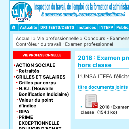
Actualité
DR(I)EETS/DEETS
Instances
INTEFP
Public
Accueil
»
Vie professionnelle
»
Concours - Examens -
Contrôleur du travail : Examen professionnel
VIE PROFESSIONNELLE
2018 : Examen pr
hors classe
ACTION SOCIALE
Retraités
L’UNSA ITEFA félicit
GRILLES ET SALAIRES
Grilles par corps
titre documents joints
N.B.I. (Nouvelle
Bonification Indiciaire)
Valeur du point
d’indice
2018 : Examen 
GIPA
classe
(154.1 ko)
PRIME
EXCEPTIONNELLE
POUVOIR D’ACHAT