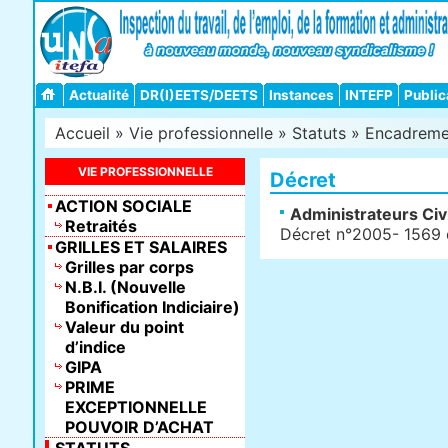
Actualité
DR(I)EETS/DEETS
Instances
INTEFP
Public
Accueil
»
Vie professionnelle
»
Statuts
»
Encadreme
VIE PROFESSIONNELLE
Décret
ACTION SOCIALE
Administrateurs Civ
Retraités
Décret n°2005- 1569
GRILLES ET SALAIRES
Grilles par corps
N.B.I. (Nouvelle
Bonification Indiciaire)
Valeur du point
d’indice
GIPA
PRIME
EXCEPTIONNELLE
POUVOIR D’ACHAT