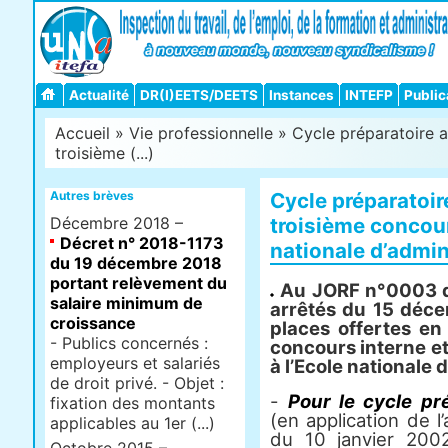
Actualité
DR(I)EETS/DEETS
Instances
INTEFP
Public
Accueil
»
Vie professionnelle
» Cycle préparatoire a
troisième (...)
Autres brèves
Cycle préparatoir
Décembre 2018 –
troisième concour
Décret n° 2018-1173
nationale d’admin
du 19 décembre 2018
portant relèvement du
Au JORF n°0003 du
salaire minimum de
arrêtés du 15 déc
croissance
places offertes en
- Publics concernés :
concours interne et
employeurs et salariés
à l’Ecole nationale 
de droit privé. - Objet :
-
Pour le cycle pr
fixation des montants
(en application de 
applicables au 1er (...)
du 10 janvier 2002