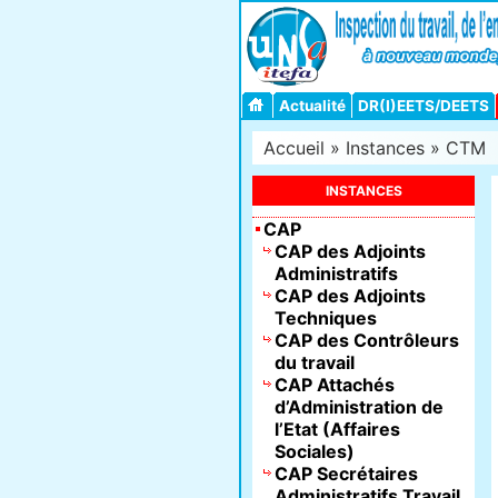
Actualité
DR(I)EETS/DEETS
Accueil
»
Instances
»
CTM
INSTANCES
CAP
CAP des Adjoints
Administratifs
CAP des Adjoints
Techniques
CAP des Contrôleurs
du travail
CAP Attachés
d’Administration de
l’Etat (Affaires
Sociales)
CAP Secrétaires
Administratifs Travail