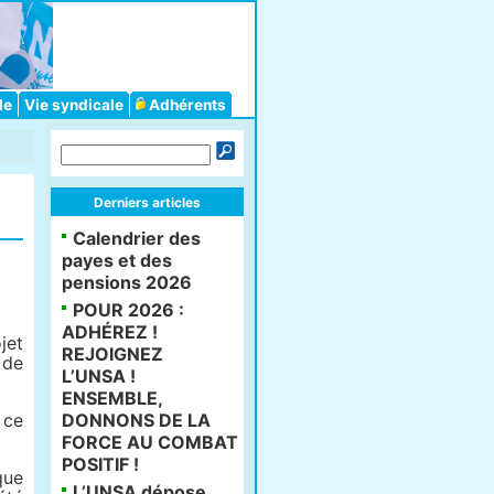
le
Vie syndicale
Adhérents
Derniers articles
Calendrier des
payes et des
pensions 2026
POUR 2026 :
ADHÉREZ !
jet
REJOIGNEZ
 de
L’UNSA !
ENSEMBLE,
 ce
DONNONS DE LA
FORCE AU COMBAT
POSITIF !
que
L’UNSA dépose