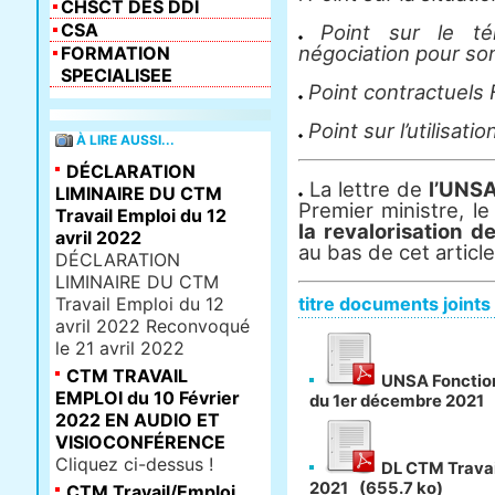
CHSCT DES DDI
CSA
Point sur le tél
négociation pour so
FORMATION
SPECIALISEE
Point contractuels
Point sur l’utilisati
À LIRE AUSSI...
DÉCLARATION
La lettre de
l’UNSA
LIMINAIRE DU CTM
Premier ministre, l
Travail Emploi du 12
la revalorisation d
avril 2022
au bas de cet article
DÉCLARATION
LIMINAIRE DU CTM
Travail Emploi du 12
titre documents joints
avril 2022 Reconvoqué
le 21 avril 2022
CTM TRAVAIL
UNSA Fonction 
EMPLOI du 10 Février
du 1er décembre 2021
2022 EN AUDIO ET
VISIOCONFÉRENCE
Cliquez ci-dessus !
DL CTM Travai
2021
(655.7 ko)
CTM Travail/Emploi