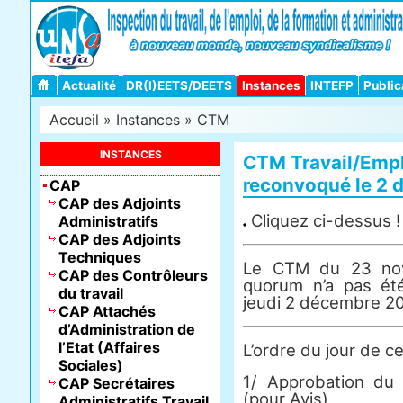
Actualité
DR(I)EETS/DEETS
Instances
INTEFP
Public
Accueil
»
Instances
»
CTM
INSTANCES
CTM Travail/Emp
reconvoqué le 2 
CAP
CAP des Adjoints
Cliquez ci-dessus !
Administratifs
CAP des Adjoints
Techniques
Le CTM du 23 nov
CAP des Contrôleurs
quorum n’a pas été
du travail
jeudi 2 décembre 20
CAP Attachés
d’Administration de
l’Etat (Affaires
L’ordre du jour de ce
Sociales)
1/ Approbation du
CAP Secrétaires
(pour Avis)
Administratifs Travail