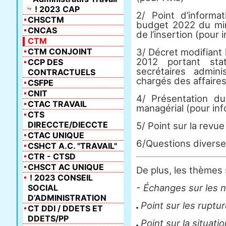
! 2023 CAP
2/ Point d’informa
CHSCTM
budget 2022 du mini
CNCAS
de l’insertion (pour 
CTM
CTM CONJOINT
3/ Décret modifiant 
2012 portant sta
CCP DES
secrétaires admini
CONTRACTUELS
chargés des affaire
CSFPE
CNIT
4/ Présentation d
CTAC TRAVAIL
managérial (pour inf
CTS
DIRECCTE/DIECCTE
5/ Point sur la revu
CTAC UNIQUE
6/Questions divers
CSHCT A.C. "TRAVAIL"
CTR - CTSD
CHSCT AC UNIQUE
De plus, les thèmes 
! 2023 CONSEIL
- Échanges sur les 
SOCIAL
D’ADMINISTRATION
Point sur les ruptu
CT DDI / DDETS ET
DDETS/PP
Point sur la situati