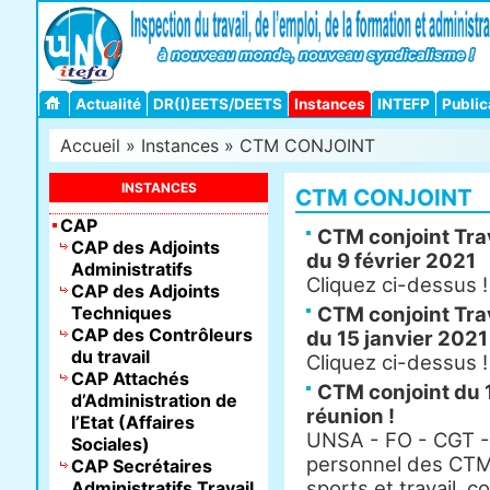
Actualité
DR(I)EETS/DEETS
Instances
INTEFP
Public
Accueil
»
Instances
» CTM CONJOINT
INSTANCES
CTM CONJOINT
CAP
CTM conjoint Trav
CAP des Adjoints
du 9 février 2021
Administratifs
Cliquez ci-dessus !
CAP des Adjoints
Techniques
CTM conjoint Trav
CAP des Contrôleurs
du 15 janvier 2021
du travail
Cliquez ci-dessus !
CAP Attachés
CTM conjoint du 18
d’Administration de
réunion !
l’Etat (Affaires
UNSA - FO - CGT -
Sociales)
personnel des CTM 
CAP Secrétaires
sports et travail, c
Administratifs Travail