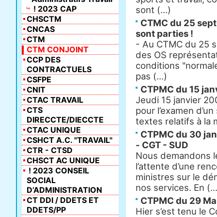
! 2023 CAP
sont (...)
CHSCTM
CTMC du 25 septe
CNCAS
sont parties !
CTM
- Au CTMC du 25 s
CTM CONJOINT
des OS représentati
CCP DES
conditions "normale
CONTRACTUELS
pas (...)
CSFPE
CTPMC du 15 janv
CNIT
Jeudi 15 janvier 2
CTAC TRAVAIL
CTS
pour l’examen d’un s
DIRECCTE/DIECCTE
textes relatifs à la 
CTAC UNIQUE
CTPMC du 30 janv
CSHCT A.C. "TRAVAIL"
- CGT - SUD
CTR - CTSD
Nous demandons l
CHSCT AC UNIQUE
l’attente d’une ren
! 2023 CONSEIL
ministres sur le 
SOCIAL
nos services. En (...
D’ADMINISTRATION
CT DDI / DDETS ET
CTPMC du 29 Ma
DDETS/PP
Hier s’est tenu le 