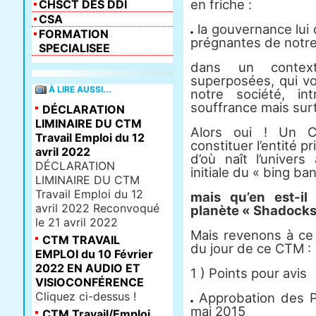
en friche :
CHSCT DES DDI
CSA
la gouvernance lui
FORMATION
prégnantes de notre 
SPECIALISEE
dans un context
superposées, qui vo
À LIRE AUSSI...
notre société, in
souffrance mais surt
DÉCLARATION
LIMINAIRE DU CTM
Alors oui ! Un C
Travail Emploi du 12
constituer l’entité p
avril 2022
d’où naît l’univers 
DÉCLARATION
initiale du « bing ban
LIMINAIRE DU CTM
Travail Emploi du 12
mais qu’en est-il
avril 2022 Reconvoqué
planète « Shadocks
le 21 avril 2022
Mais revenons à ce q
CTM TRAVAIL
du jour de ce CTM :
EMPLOI du 10 Février
2022 EN AUDIO ET
1 ) Points pour avis
VISIOCONFÉRENCE
Cliquez ci-dessus !
Approbation des P
mai 2015
CTM Travail/Emploi