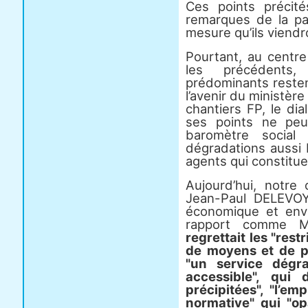
Ces points précit
remarques de la par
mesure qu’ils viendr
Pourtant, au cent
les précédents
prédominants restent
l’avenir du ministère
chantiers FP, le dia
ses points ne peuv
baromètre social
dégradations aussi
agents qui constituen
Aujourd’hui, notre 
Jean-Paul DELEVOY
économique et env
rapport comme M
regrettait les "res
de moyens et de p
"un service dégr
accessible", qui 
précipitées", "l’emp
normative" qui "op