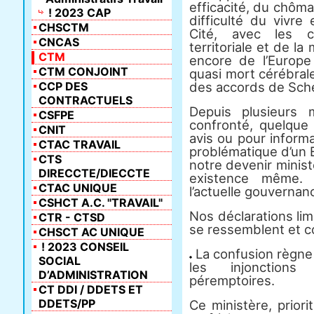
efficacité, du chômag
! 2023 CAP
difficulté du vivre
CHSCTM
Cité, avec les 
CNCAS
territoriale et de l
CTM
encore de l’Europe 
CTM CONJOINT
quasi mort cérébrale
CCP DES
des accords de Sch
CONTRACTUELS
Depuis plusieurs m
CSFPE
confronté, quelque 
CNIT
avis ou pour inform
CTAC TRAVAIL
problématique d’un 
CTS
notre devenir minist
DIRECCTE/DIECCTE
existence même. 
CTAC UNIQUE
l’actuelle gouvernanc
CSHCT A.C. "TRAVAIL"
Nos déclarations lim
CTR - CTSD
se ressemblent et c
CHSCT AC UNIQUE
! 2023 CONSEIL
La confusion règne 
SOCIAL
les injonction
D’ADMINISTRATION
péremptoires.
CT DDI / DDETS ET
DDETS/PP
Ce ministère, priori