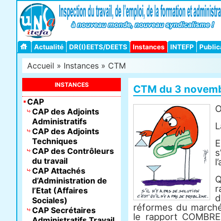
Actualité
DR(I)EETS/DEETS
Instances
INTEFP
Public
Accueil
»
Instances
»
CTM
INSTANCES
CTM du 3 novemb
CAP
CAP des Adjoints
Administratifs
L
CAP des Adjoints
Techniques
E
CAP des Contrôleurs
s
du travail
l
CAP Attachés
Q
d’Administration de
r
l’Etat (Affaires
d
Sociales)
réformes du march
CAP Secrétaires
le rapport COMBRE
Administratifs Travail