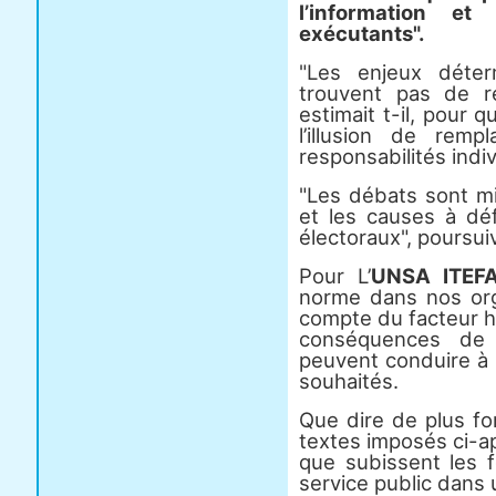
l’information e
exécutants".
"Les enjeux déter
trouvent pas de ré
estimait t-il, pour qu
l’illusion de rem
responsabilités indiv
"Les débats sont mi
et les causes à dé
électoraux", poursuiva
Pour L’
UNSA ITEF
norme dans nos orga
compte du facteur hu
conséquences de 
peuvent conduire à l
souhaités.
Que dire de plus for
textes imposés ci-a
que subissent les f
service public dans