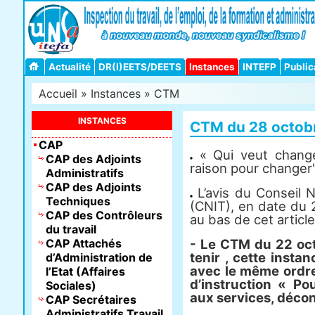
Actualité
DR(I)EETS/DEETS
Instances
INTEFP
Public
Accueil
»
Instances
»
CTM
INSTANCES
CTM du 28 octob
CAP
« Qui veut change
CAP des Adjoints
raison pour changer
Administratifs
CAP des Adjoints
L’avis du Conseil Na
Techniques
(CNIT), en date du 
CAP des Contrôleurs
au bas de cet article
du travail
CAP Attachés
- Le CTM du 22 oct
tenir , cette insta
d’Administration de
avec le même ordre 
l’Etat (Affaires
d’instruction « Po
Sociales)
aux services, déco
CAP Secrétaires
Administratifs Travail