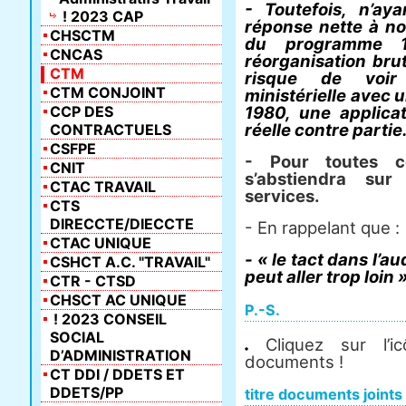
- Toutefois, n’ay
! 2023 CAP
réponse nette à nos
CHSCTM
du programme 
CNCAS
réorganisation brut
CTM
risque de voir 
CTM CONJOINT
ministérielle avec 
CCP DES
1980, une applica
réelle contre partie
CONTRACTUELS
CSFPE
- Pour toutes ce
CNIT
s’abstiendra sur
CTAC TRAVAIL
services.
CTS
DIRECCTE/DIECCTE
- En rappelant que :
CTAC UNIQUE
- « le tact dans l’a
CSHCT A.C. "TRAVAIL"
peut aller trop loin
CTR - CTSD
CHSCT AC UNIQUE
P.-S.
! 2023 CONSEIL
SOCIAL
Cliquez sur l’i
D’ADMINISTRATION
documents !
CT DDI / DDETS ET
DDETS/PP
titre documents joints