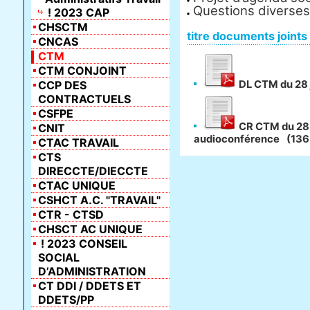
Questions diverses
! 2023 CAP
CHSCTM
titre documents joints
CNCAS
CTM
CTM CONJOINT
CCP DES
DL CTM du 28 
CONTRACTUELS
CSFPE
CR CTM du 28 
CNIT
audioconférence
(136
CTAC TRAVAIL
CTS
DIRECCTE/DIECCTE
CTAC UNIQUE
CSHCT A.C. "TRAVAIL"
CTR - CTSD
CHSCT AC UNIQUE
! 2023 CONSEIL
SOCIAL
D’ADMINISTRATION
CT DDI / DDETS ET
DDETS/PP