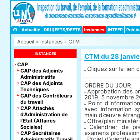
Actualité
DR(I)EETS/DEETS
Instances
INTEFP
Public
Accueil
»
Instances
»
CTM
INSTANCES
CTM du 28 janvie
CAP
Cliquez sur le lien 
CAP des Adjoints
Administratifs
CAP des Adjoints
ORDRE DU JOUR
Techniques
Approbation des p
CAP des Contrôleurs
2019, 5 novembre 20
du travail
Point d’informatio
CAP Attachés
avec information sp
d’Administration de
main d’œuvre étran
l’Etat (Affaires
Offre/plan ministéri
Calendrier de pr
Sociales)
examens professionn
CAP Secrétaires
Projet d’agenda soc
Administratifs Travail