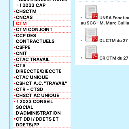
! 2023 CAP
CHSCTM
CNCAS
UNSA Fonction 
CTM
au SGG - M. Marc Guil
CTM CONJOINT
CCP DES
DL CTM du 27 
CONTRACTUELS
CSFPE
CNIT
CR CTM du 27 
CTAC TRAVAIL
CTS
DIRECCTE/DIECCTE
CTAC UNIQUE
CSHCT A.C. "TRAVAIL"
CTR - CTSD
CHSCT AC UNIQUE
! 2023 CONSEIL
SOCIAL
D’ADMINISTRATION
CT DDI / DDETS ET
DDETS/PP