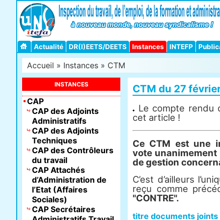
Actualité
DR(I)EETS/DEETS
Instances
INTEFP
Public
Accueil
»
Instances
»
CTM
INSTANCES
CTM du 27 févrie
CAP
Le compte rendu d
CAP des Adjoints
cet article !
Administratifs
CAP des Adjoints
Techniques
Ce CTM est une i
CAP des Contrôleurs
vote unanimement
du travail
de gestion concerna
CAP Attachés
C’est d’ailleurs l’un
d’Administration de
reçu comme précé
l’Etat (Affaires
"CONTRE".
Sociales)
CAP Secrétaires
titre documents joints
Administratifs Travail