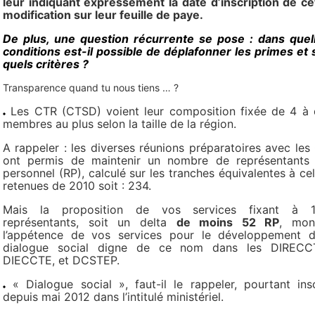
leur indiquant expressément la date d’inscription de ce
modification sur leur feuille de paye.
De plus, une question récurrente se pose : dans quel
conditions est-il possible de déplafonner les primes et 
quels critères ?
Transparence quand tu nous tiens … ?
Les CTR (CTSD) voient leur composition fixée de 4 à 
membres au plus selon la taille de la région.
A rappeler : les diverses réunions préparatoires avec les
ont permis de maintenir un nombre de représentants
personnel (RP), calculé sur les tranches équivalentes à cel
retenues de 2010 soit : 234.
Mais la proposition de vos services fixant à 
représentants, soit un delta
de moins 52 RP
, mon
l’appétence de vos services pour le développement d
dialogue social digne de ce nom dans les DIRECC
DIECCTE, et DCSTEP.
« Dialogue social », faut-il le rappeler, pourtant insc
depuis mai 2012 dans l’intitulé ministériel.