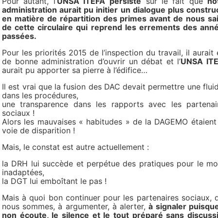
Pour autant, l’
UNSA ITEFA
persiste
sur le fait que
no
administration aurait pu initier un dialogue plus construc
en matière de répartition des primes avant de nous sai
de cette circulaire qui reprend les errements des ann
passées.
Pour les priorités 2015 de l’inspection du travail, il aurait 
de bonne administration d’ouvrir un débat et l’
UNSA IT
aurait pu apporter sa pierre à l’édifice…
Il est vrai que la fusion des DAC devait permettre une fluid
dans les procédures,
une transparence dans les rapports avec les partenai
sociaux !
Alors les mauvaises « habitudes » de la DAGEMO étaient
voie de disparition !
Mais, le constat est autre actuellement :
la DRH lui succède et perpétue des pratiques pour le mo
inadaptées,
la DGT lui emboîtant le pas !
Mais à quoi bon continuer pour les partenaires sociaux, 
nous sommes, à argumenter, à alerter,
à signaler puisque
non écoute, le silence et le tout préparé sans discuss