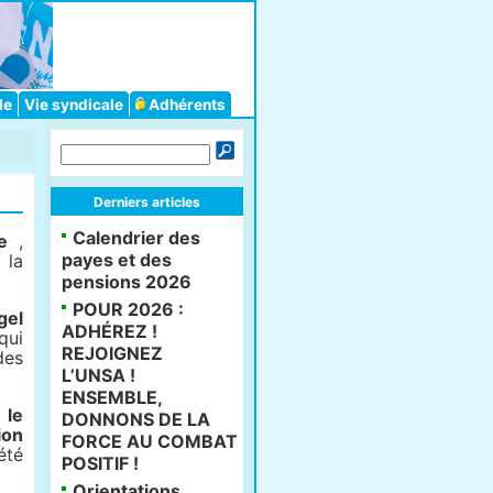
le
Vie syndicale
Adhérents
Derniers articles
Calendrier des
e
,
payes et des
 la
pensions 2026
POUR 2026 :
gel
ADHÉREZ !
qui
REJOIGNEZ
des
L’UNSA !
ENSEMBLE,
t
le
DONNONS DE LA
ion
FORCE AU COMBAT
été
POSITIF !
Orientations