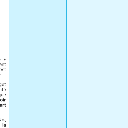
e »
ent
est
:
get
ite
que
voir
art
C »
,
 la