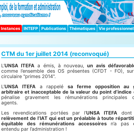
Instances
INTEFP
Publications
Thématiques
Vie professionnel
CTM du 1er juillet 2014 (reconvoqué)
L’
UNSA ITEFA
a émis, à nouveau,
un avis défavorabl
comme l’ensemble des OS présentes (CFDT - FO), sur
circulaire "primes 2014".
L’
UNSA ITEFA
a rappelé
sa ferme opposition au 
arbitraire et inacceptable de la valeur du point d’indice
pénalise gravement les rémunérations principales 
agents.
Les revendications portées par l’
UNSA ITEFA
don
relèvement de l’IAT qui est un préalable à toute répartit
équitable des rémunérations accessoires
n’a pas 
entendu par l’administration !