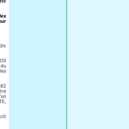
tte
les
sur
dix
 OS
 du
les
182
tre
’un
TE,
rit