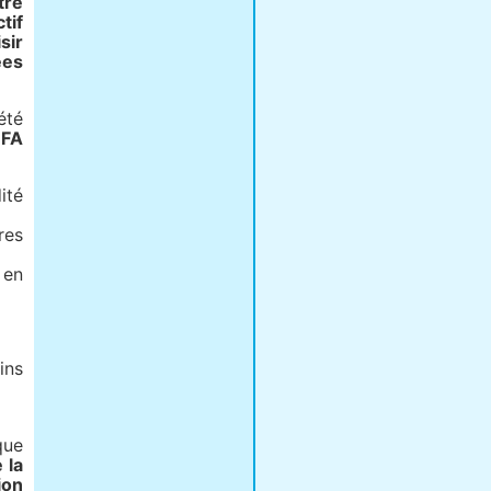
tre
tif
sir
ées
été
EFA
ité
res
 en
ins
que
 la
ion