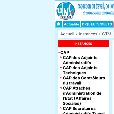
Actualité
DR(I)EETS/DEETS
Accueil
»
Instances
»
CTM
INSTANCES
CAP
CAP des Adjoints
Administratifs
CAP des Adjoints
Techniques
CAP des Contrôleurs
du travail
CAP Attachés
d’Administration de
l’Etat (Affaires
Sociales)
CAP Secrétaires
Administratifs Travail