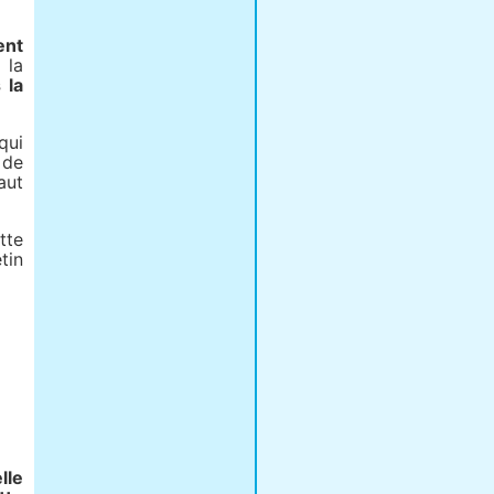
ent
 la
 la
qui
 de
aut
tte
tin
lle