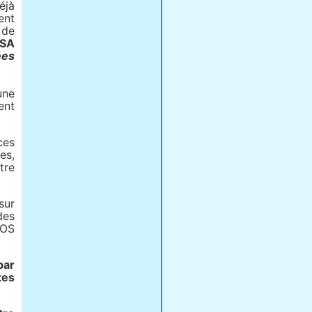
éjà
ent
 de
SA
ées
une
ent
ces
es,
tre
sur
des
 OS
ar
tes