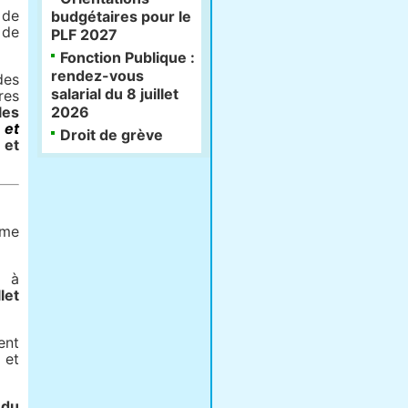
 de
budgétaires pour le
 de
PLF 2027
Fonction Publique :
rendez-vous
des
salarial du 8 juillet
res
les
2026
 et
Droit de grève
 et
me
, à
llet
ent
 et
 du