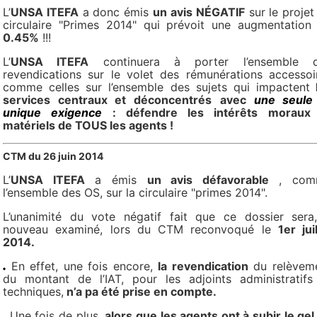
L’
UNSA ITEFA
a donc émis
un avis NÉGATIF
sur le projet
circulaire "Primes 2014" qui prévoit une augmentation
0.45%
!!!
L’
UNSA ITEFA
continuera à porter l’ensemble 
revendications sur le volet des rémunérations accessoi
comme celles sur l’ensemble des sujets qui impactent
services centraux et déconcentrés
avec
une seule
unique exigence
: défendre les intérêts moraux
matériels de TOUS les agents !
CTM du 26 juin 2014
L’
UNSA ITEFA
a émis
un avis défavorable
, com
l’ensemble des OS, sur la circulaire "primes 2014".
L’unanimité du vote négatif fait que ce dossier sera
nouveau examiné, lors du CTM reconvoqué le
1er jui
2014.
En effet, une fois encore,
la revendication
du relèvem
du montant de l’IAT, pour les adjoints administratifs
techniques,
n’a pa été prise en compte.
Une fois de plus,
alors que les agents ont à subir le gel