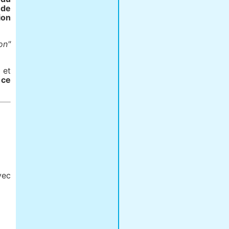
 de
ion
on"
 et
 ce
vec