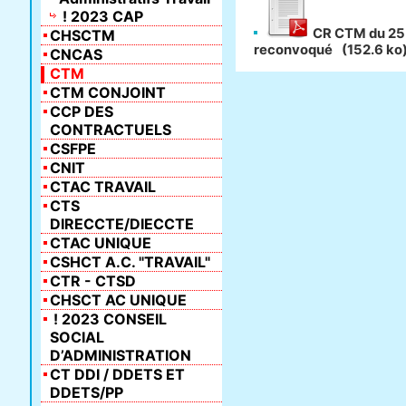
! 2023 CAP
CR CTM du 25
CHSCTM
reconvoqué
(152.6 ko
CNCAS
CTM
CTM CONJOINT
CCP DES
CONTRACTUELS
CSFPE
CNIT
CTAC TRAVAIL
CTS
DIRECCTE/DIECCTE
CTAC UNIQUE
CSHCT A.C. "TRAVAIL"
CTR - CTSD
CHSCT AC UNIQUE
! 2023 CONSEIL
SOCIAL
D’ADMINISTRATION
CT DDI / DDETS ET
DDETS/PP