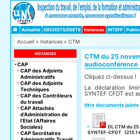
Actualité
DR(I)EETS/DEETS
Instances
INTEFP
Public
Accueil
»
Instances
»
CTM
INSTANCES
CTM du 25 novem
audioconférence
CAP
CAP des Adjoints
Cliquez ci-dessus !
Administratifs
CAP des Adjoints
La déclaration lim
Techniques
SYNTEF CFDT est au 
CAP des Contrôleurs
du travail
titre documents joints
CAP Attachés
d’Administration de
l’Etat (Affaires
Sociales)
DL CTM du 25
SYNTEF-CFDT
(215.1 
CAP Secrétaires
Administratifs Travail