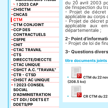
du 20 avril 2003 po
! 2023 CAP
de l’inspection du tra
CHSCTM
- Projet de décret 
CNCAS
applicable au corps d
CTM
- Projet de décret p
CTM CONJOINT
applicable aux em
CCP DES
départementale ;
CONTRACTUELS
2- Point d’informat
CSFPE
- Projet de loi de fi
CNIT
CTAC TRAVAIL
3- Questions diver
CTS
DIRECCTE/DIECCTE
titre documents joints
CTAC UNIQUE
CSHCT A.C. "TRAVAIL"
CTR - CTSD
CTM du 22 nov
CHSCT AC UNIQUE
(208.5 ko)
! 2023 CONSEIL
SOCIAL
D’ADMINISTRATION
CR CTM du 22
CT DDI / DDETS ET
DDETS/PP