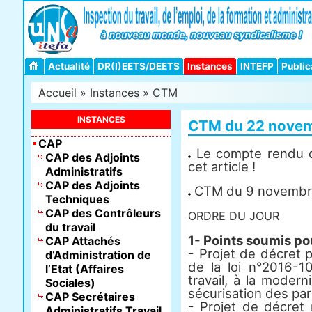
Actualité
DR(I)EETS/DEETS
Instances
INTEFP
Public
Accueil
»
Instances
»
CTM
INSTANCES
CTM du 22 novem
CAP
Le compte rendu d
CAP des Adjoints
cet article !
Administratifs
CAP des Adjoints
CTM du 9 novembre
Techniques
CAP des Contrôleurs
ORDRE DU JOUR
du travail
1- Points soumis po
CAP Attachés
- Projet de décret po
d’Administration de
de la loi n°2016-1
l’Etat (Affaires
travail, à la modern
Sociales)
sécurisation des par
CAP Secrétaires
- Projet de décret
Administratifs Travail