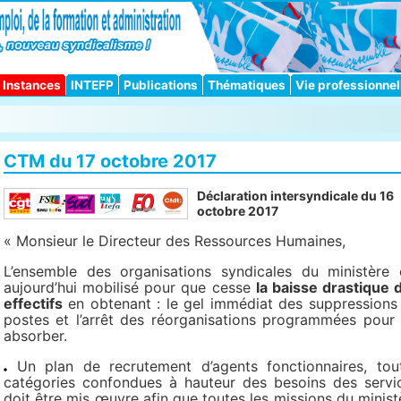
Instances
INTEFP
Publications
Thématiques
Vie professionnel
CTM du 17 octobre 2017
Déclaration intersyndicale du 16
octobre 2017
« Monsieur le Directeur des Ressources Humaines,
L’ensemble des organisations syndicales du ministère 
aujourd’hui mobilisé pour que cesse
la baisse drastique 
effectifs
en obtenant : le gel immédiat des suppressions
postes et l’arrêt des réorganisations programmées pour 
absorber.
Un plan de recrutement d’agents fonctionnaires, tou
catégories confondues à hauteur des besoins des servi
doit être mis œuvre afin que toutes les missions du minist