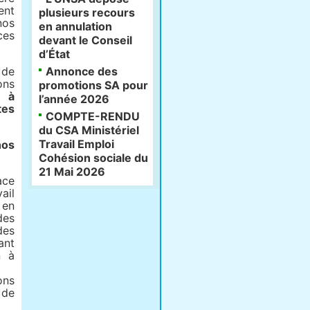
ent
plusieurs recours
nos
en annulation
ces
devant le Conseil
d’État
 de
Annonce des
ons
promotions SA pour
r à
l’année 2026
tes
COMPTE-RENDU
du CSA Ministériel
Travail Emploi
nos
Cohésion sociale du
21 Mai 2026
ace
ail
 en
des
es
ant
n à
ons
 de