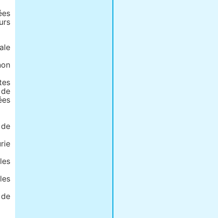
ées
urs
ale
non
tes
 de
ées
 de
rie
les
les
 de