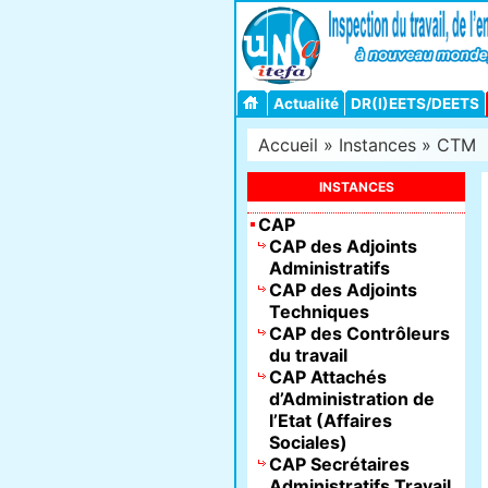
Actualité
DR(I)EETS/DEETS
Accueil
»
Instances
»
CTM
INSTANCES
CAP
CAP des Adjoints
Administratifs
CAP des Adjoints
Techniques
CAP des Contrôleurs
du travail
CAP Attachés
d’Administration de
l’Etat (Affaires
Sociales)
CAP Secrétaires
Administratifs Travail