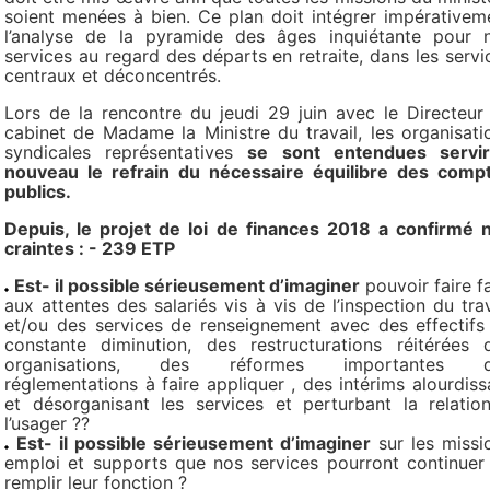
soient menées à bien. Ce plan doit intégrer impérativem
l’analyse de la pyramide des âges inquiétante pour 
services au regard des départs en retraite, dans les servi
centraux et déconcentrés.
Lors de la rencontre du jeudi 29 juin avec le Directeur
cabinet de Madame la Ministre du travail, les organisati
syndicales représentatives
se sont entendues servi
nouveau le refrain du nécessaire équilibre des comp
publics.
Depuis, le projet de loi de finances 2018 a confirmé 
craintes : - 239 ETP
Est- il possible sérieusement d’imaginer
pouvoir faire f
aux attentes des salariés vis à vis de l’inspection du trav
et/ou des services de renseignement avec des effectifs
constante diminution, des restructurations réitérées 
organisations, des réformes importantes d
réglementations à faire appliquer , des intérims alourdiss
et désorganisant les services et perturbant la relatio
l’usager ??
Est- il possible sérieusement d’imaginer
sur les missi
emploi et supports que nos services pourront continuer
remplir leur fonction ?