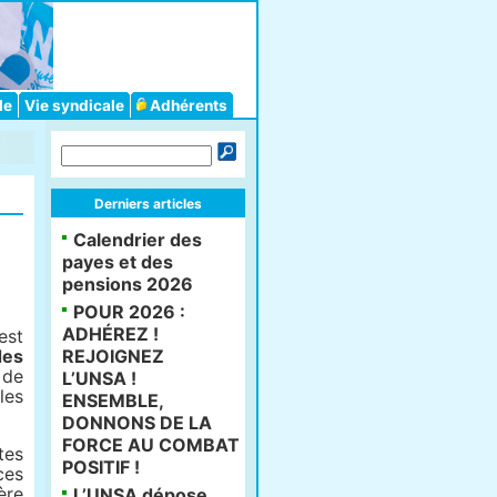
le
Vie syndicale
Adhérents
Derniers articles
Calendrier des
payes et des
pensions 2026
POUR 2026 :
ADHÉREZ !
est
des
REJOIGNEZ
 de
L’UNSA !
les
ENSEMBLE,
DONNONS DE LA
FORCE AU COMBAT
tes
POSITIF !
ces
ère
L’UNSA dépose