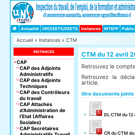
Actualité
DR(I)EETS/DEETS
Instances
INTEFP
Public
Accueil
»
Instances
»
CTM
INSTANCES
CTM du 12 avril 
CAP
Retrouvez le compte 
CAP des Adjoints
Administratifs
Retrouvez la décla
CAP des Adjoints
article.
Techniques
CAP des Contrôleurs
titre documents joints
du travail
CAP Attachés
d’Administration de
DL CTM du 12 a
l’Etat (Affaires
Sociales)
CAP Secrétaires
CR du CTM du 
Administratifs Travail