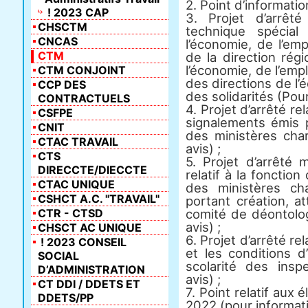
2. Point d’informati
! 2023 CAP
3. Projet d’arrêt
CHSCTM
technique spécial
CNCAS
l’économie, de l’empl
CTM
de la direction rég
l’économie, de l’empl
CTM CONJOINT
des directions de l’é
CCP DES
des solidarités (Pour
CONTRACTUELS
4. Projet d’arrêté re
CSFPE
signalements émis p
CNIT
des ministères char
CTAC TRAVAIL
avis) ;
CTS
5. Projet d’arrêté 
DIRECCTE/DIECCTE
relatif à la fonctio
CTAC UNIQUE
des ministères ch
CSHCT A.C. "TRAVAIL"
portant création, a
CTR - CTSD
comité de déontolog
avis) ;
CHSCT AC UNIQUE
6. Projet d’arrêté re
! 2023 CONSEIL
et les conditions d
SOCIAL
scolarité des insp
D’ADMINISTRATION
avis) ;
CT DDI / DDETS ET
7. Point relatif aux 
DDETS/PP
2022 (pour informati