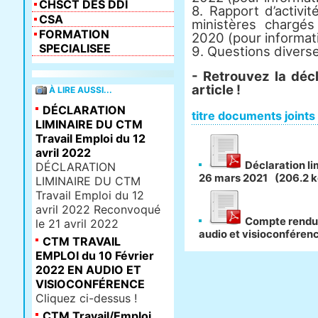
CHSCT DES DDI
8. Rapport d’activi
CSA
ministères chargés
FORMATION
2020 (pour informat
SPECIALISEE
9. Questions divers
- Retrouvez la décl
article !
À LIRE AUSSI...
DÉCLARATION
titre documents joints
LIMINAIRE DU CTM
Travail Emploi du 12
avril 2022
Déclaration li
DÉCLARATION
26 mars 2021
(206.2 k
LIMINAIRE DU CTM
Travail Emploi du 12
avril 2022 Reconvoqué
Compte rendu 
le 21 avril 2022
audio et visioconféren
CTM TRAVAIL
EMPLOI du 10 Février
2022 EN AUDIO ET
VISIOCONFÉRENCE
Cliquez ci-dessus !
CTM Travail/Emploi