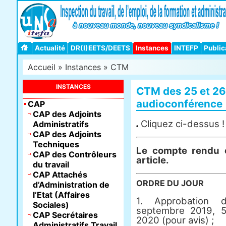
Actualité
DR(I)EETS/DEETS
Instances
INTEFP
Public
Accueil
»
Instances
»
CTM
INSTANCES
CTM des 25 et 26
audioconférence
CAP
CAP des Adjoints
Cliquez ci-dessus !
Administratifs
CAP des Adjoints
Techniques
Le compte rendu e
CAP des Contrôleurs
article.
du travail
CAP Attachés
ORDRE DU JOUR
d’Administration de
l’Etat (Affaires
1. Approbation 
Sociales)
septembre 2019, 5
CAP Secrétaires
2020 (pour avis) ;
Administratifs Travail