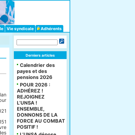
le
Vie syndicale
Adhérents
Derniers articles
Calendrier des
payes et des
pensions 2026
POUR 2026 :
ADHÉREZ !
lan
REJOIGNEZ
ur
L’UNSA !
ENSEMBLE,
021
DONNONS DE LA
FORCE AU COMBAT
151
POSITIF !
vre
des
L’UNSA dépose