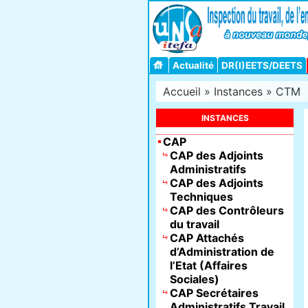
Actualité
DR(I)EETS/DEETS
Accueil
»
Instances
»
CTM
INSTANCES
CAP
CAP des Adjoints
Administratifs
CAP des Adjoints
Techniques
CAP des Contrôleurs
du travail
CAP Attachés
d’Administration de
l’Etat (Affaires
Sociales)
CAP Secrétaires
Administratifs Travail