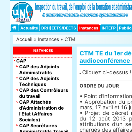
Actualité
DR(I)EETS/DEETS
Instances
INTEFP
Public
Accueil
»
Instances
»
CTM
INSTANCES
CTM TE du 1er d
audioconférence
CAP
CAP des Adjoints
Cliquez ci-dessus !
Administratifs
CAP des Adjoints
Techniques
ORDRE DU JOUR
CAP des Contrôleurs
• Point d’informatio
du travail
• Approbation du p
CAP Attachés
mars, 17 avril et 16 j
d’Administration de
• Projet de décret 
l’Etat (Affaires
du 12 août 2013 po
Sociales)
attributions d’un s
CAP Secrétaires
chargés des affaires 
Administratifs Travail