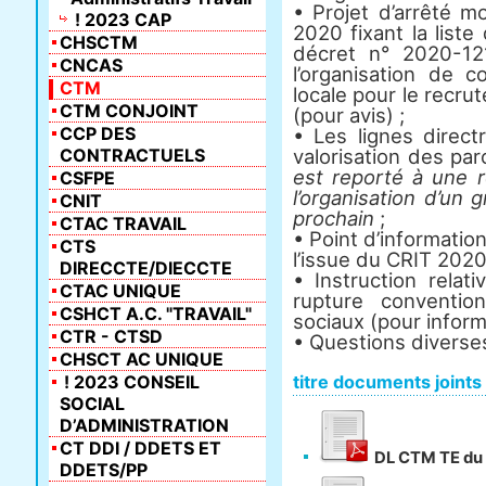
• Projet d’arrêté m
! 2023 CAP
2020 fixant la liste
CHSCTM
décret n° 2020-12
CNCAS
l’organisation de c
CTM
locale pour le recru
CTM CONJOINT
(pour avis) ;
CCP DES
• Les lignes direct
CONTRACTUELS
valorisation des pa
est reporté à une 
CSFPE
l’organisation d’un
CNIT
prochain
;
CTAC TRAVAIL
• Point d’informatio
CTS
l’issue du CRIT 2020
DIRECCTE/DIECCTE
• Instruction relat
CTAC UNIQUE
rupture conventio
CSHCT A.C. "TRAVAIL"
sociaux (pour inform
CTR - CTSD
• Questions diverse
CHSCT AC UNIQUE
! 2023 CONSEIL
titre documents joints
SOCIAL
D’ADMINISTRATION
CT DDI / DDETS ET
DL CTM TE du
DDETS/PP