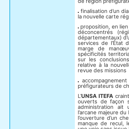
de région préfigurat
finalisation d’un dia
la nouvelle carte rég
proposition, en lien
déconcentrés (rég
départementaux) d’u
services de l’État 
marge de manœuvr
spécificités territor
sur les conclusions
relative à la nouvel
revue des missions
accompagnement 
préfigurateurs de ch
L’
UNSA ITEFA
crain
ouverts de façon 
administration ai
l’arcane majeure du
l’ouverture d’un chem
manque de recul, le
une voie sans issue 