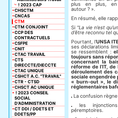
plus en plus, en
! 2023 CAP
autour ? ».
CHSCTM
CNCAS
En résumé, elle rappe
CTM
CTM CONJOINT
Si
"La vie n’est qu’
d’être reconnu tel qu’
CCP DES
CONTRACTUELS
Pourtant, l’
UNSA IT
CSFPE
ses déclarations lim
CNIT
se ressemblent :
e
CTAC TRAVAIL
toujours sans répon
CTS
concernant la bais
DIRECCTE/DIECCTE
réforme de l’IT, de 
CTAC UNIQUE
déroulement des car
CSHCT A.C. "TRAVAIL"
sociale engendrée p
« burn-out », le di
CTR - CTSD
réglementaires baf
CHSCT AC UNIQUE
! 2023 CONSEIL
La confusion règne 
SOCIAL
D’ADMINISTRATION
les injonction
CT DDI / DDETS ET
péremptoires.
DDETS/PP