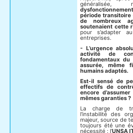
généralisée
dysfonctionnement p
période transitoire
de nombreux ag
soutenaient cette 
pour s’adapter au
entreprises.
- L’urgence absol
activité de co
fondamentaux du s
assurée, même fi
humains adaptés.
Est-il sensé de p
effectifs de con
encore d’assumer
mêmes garanties ?
La charge de tra
l’instabilité des o
majeur, source de te
toujours été une év
nécessité : l’
UNSA I