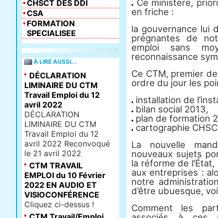
Ce ministère, priori
CHSCT DES DDI
en friche :
CSA
FORMATION
la gouvernance lui 
SPECIALISEE
prégnantes de not
emploi sans moy
reconnaissance sym
À LIRE AUSSI...
Ce CTM, premier de
DÉCLARATION
ordre du jour les poi
LIMINAIRE DU CTM
Travail Emploi du 12
installation de l’ins
avril 2022
bilan social 2013,
DÉCLARATION
plan de formation 
LIMINAIRE DU CTM
cartographie CHS
Travail Emploi du 12
avril 2022 Reconvoqué
La nouvelle mand
le 21 avril 2022
nouveaux sujets por
la réforme de l’État,
CTM TRAVAIL
aux entreprises : al
EMPLOI du 10 Février
notre administratio
2022 EN AUDIO ET
d’être ubuesque, vo
VISIOCONFÉRENCE
Cliquez ci-dessus !
Comment les parte
CTM Travail/Emploi
associés à ces r