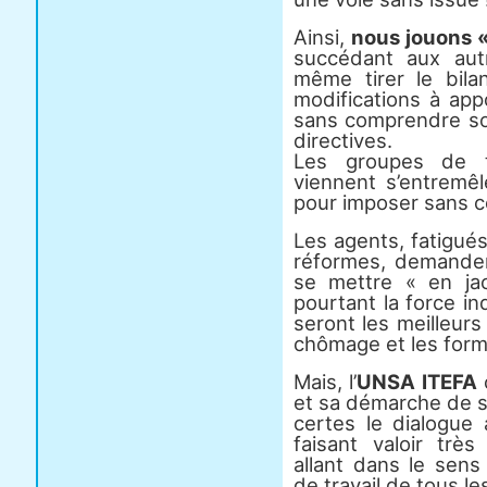
Ainsi,
nous jouons «
succédant aux aut
même tirer le bila
modifications à app
sans comprendre sou
directives.
Les groupes de tr
viennent s’entremêl
pour imposer sans c
Les agents, fatigué
réformes, demanden
se mettre « en ja
pourtant la force i
seront les meilleurs
chômage et les form
Mais, l’
UNSA ITEFA
c
et sa démarche de sy
certes le dialogue 
faisant valoir trè
allant dans le sens
de travail de tous le