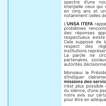
spectre d’une nouv
interpelle ceux qui
en cinq ans et une
notamment celles de l
L’
UNSA ITEFA
rappe
problèmes rencont
des réponses appr
respectueux existe
Cela suppose de l
respect des règ
institutions représen
La parole ne circ
partenaires soci
autorités décisionne
Monsieur le Présiden
d’indiquer claire
missions des servic
n’est plus possible
du silence, d’une ps
notre avis sur cert
pour être en adéquat