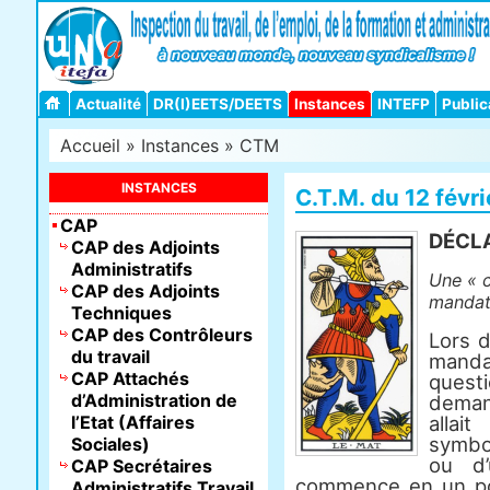
Actualité
DR(I)EETS/DEETS
Instances
INTEFP
Public
Accueil
»
Instances
»
CTM
INSTANCES
C.T.M. du 12 févr
CAP
DÉCLA
CAP des Adjoints
Administratifs
Une « c
CAP des Adjoints
mandatu
Techniques
CAP des Contrôleurs
Lors 
du travail
mandat
CAP Attachés
quest
d’Administration de
demand
l’Etat (Affaires
allai
symbo
Sociales)
ou d’
CAP Secrétaires
commence en un poi
Administratifs Travail