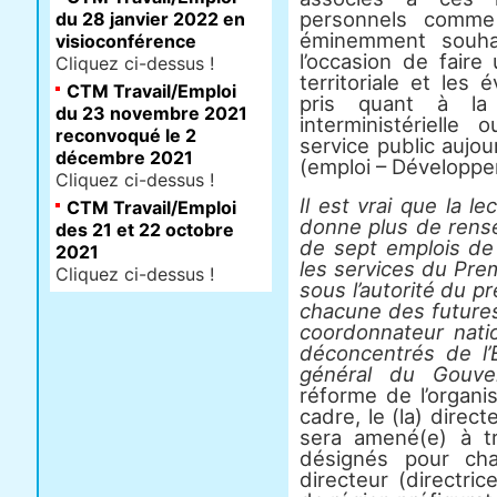
personnels comme 
du 28 janvier 2022 en
éminemment souha
visioconférence
l’occasion de faire
Cliquez ci-dessus !
territoriale et les 
CTM Travail/Emploi
pris quant à la 
du 23 novembre 2021
interministériell
reconvoqué le 2
service public aujo
décembre 2021
(emploi – Développ
Cliquez ci-dessus !
Il est vrai que la 
CTM Travail/Emploi
donne plus de rense
des 21 et 22 octobre
de sept emplois de 
2021
les services du Prem
Cliquez ci-dessus !
sous l’autorité du p
chacune des futures 
coordonnateur nati
déconcentrés de l’
général du Gouve
réforme de l’organis
cadre, le (la) direct
sera amené(e) à tra
désignés pour chaq
directeur (directri