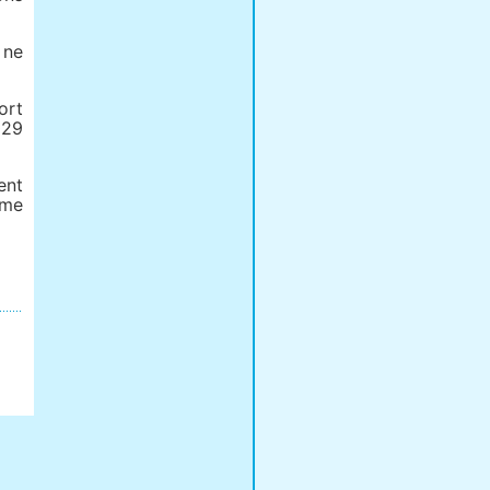
 ne
ort
029
ent
ame