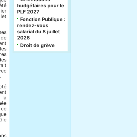
été
budgétaires pour le
ier
PLF 2027
let
Fonction Publique :
rendez-vous
salarial du 8 juillet
ses
 de
2026
ent
Droit de grève
les
res
des
ait
vec
.
cté
ent
 la
née
 ce
que
ôle
ons