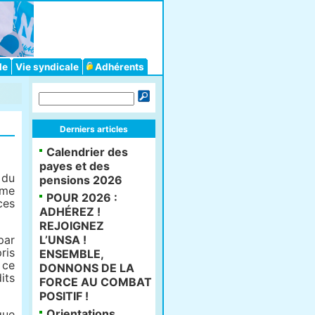
le
Vie syndicale
Adhérents
Derniers articles
Calendrier des
payes et des
 du
pensions 2026
ame
POUR 2026 :
ces
ADHÉREZ !
REJOIGNEZ
par
L’UNSA !
ris
ENSEMBLE,
 ce
DONNONS DE LA
its
FORCE AU COMBAT
POSITIF !
Orientations
que