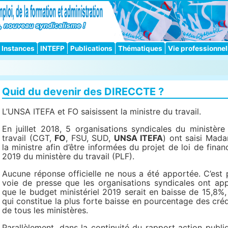
Instances
INTEFP
Publications
Thématiques
Vie professionnel
Quid du devenir des DIRECCTE ?
L’UNSA ITEFA et FO saisissent la ministre du travail.
En juillet 2018, 5 organisations syndicales du ministère
travail (CGT,
FO
, FSU, SUD,
UNSA ITEFA
) ont saisi Mad
la ministre afin d’être informées du projet de loi de finan
2019 du ministère du travail (PLF).
Aucune réponse officielle ne nous a été apportée. C’est 
voie de presse que les organisations syndicales ont app
que le budget ministériel 2019 serait en baisse de 15,8%,
qui constitue la plus forte baisse en pourcentage des créd
de tous les ministères.
Parallèlement, dans la continuité du rapport action publi