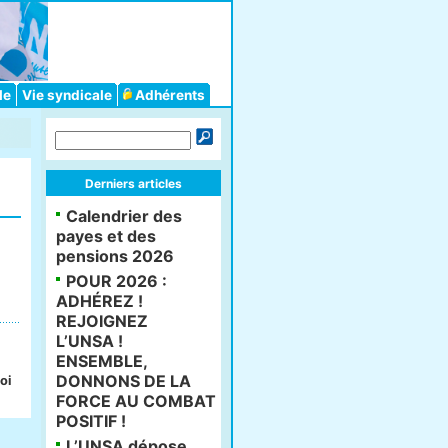
le
Vie syndicale
Adhérents
Derniers articles
Calendrier des
payes et des
pensions 2026
POUR 2026 :
ADHÉREZ !
REJOIGNEZ
L’UNSA !
ENSEMBLE,
DONNONS DE LA
oi
FORCE AU COMBAT
POSITIF !
L’UNSA dépose