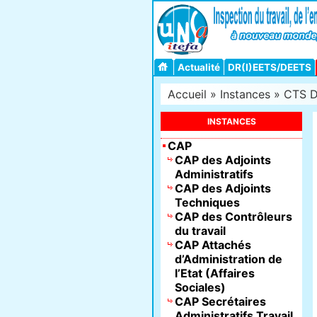
Actualité
DR(I)EETS/DEETS
Accueil
»
Instances
»
CTS D
INSTANCES
CAP
CAP des Adjoints
Administratifs
CAP des Adjoints
Techniques
CAP des Contrôleurs
du travail
CAP Attachés
d’Administration de
l’Etat (Affaires
Sociales)
CAP Secrétaires
Administratifs Travail