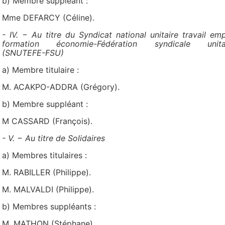
b) Membre suppléant :
Mme DEFARCY (Céline).
- IV. − Au titre du Syndicat national unitaire travail emp
formation économie-Fédération syndicale unita
(SNUTEFE-FSU)
a) Membre titulaire :
M. ACAKPO-ADDRA (Grégory).
b) Membre suppléant :
M CASSARD (François).
- V. − Au titre de Solidaires
a) Membres titulaires :
M. RABILLER (Philippe).
M. MALVALDI (Philippe).
b) Membres suppléants :
M. MATHON (Stéphane).