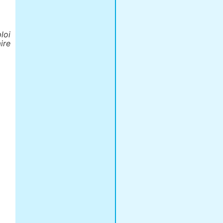
loi
ire