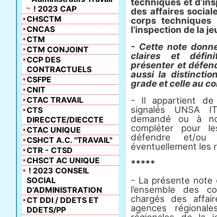
techniques et d’in
! 2023 CAP
des affaires social
CHSCTM
corps techniques
CNCAS
l’inspection de la j
CTM
- Cette note donne
CTM CONJOINT
claires et défin
CCP DES
présenter et défend
CONTRACTUELS
aussi la distincti
CSFPE
grade et celle au c
CNIT
CTAC TRAVAIL
- Il appartient de
signalés UNSA IT
CTS
demandé ou à nos
DIRECCTE/DIECCTE
compléter pour l
CTAC UNIQUE
défendre et/ou
CSHCT A.C. "TRAVAIL"
éventuellement les 
CTR - CTSD
CHSCT AC UNIQUE
*****
! 2023 CONSEIL
- La présente note
SOCIAL
l’ensemble des co
D’ADMINISTRATION
chargés des affair
CT DDI / DDETS ET
agences régionale
DDETS/PP