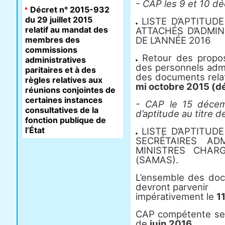
- CAP les 9 et 10 d
Décret n° 2015-932
du 29 juillet 2015
LISTE D’APTITUD
relatif au mandat des
ATTACHÉS D’ADMIN
membres des
DE L’ANNÉE 2016
commissions
Retour des proposi
administratives
des personnels admi
paritaires et à des
des documents relat
règles relatives aux
mi octobre 2015 (dé
réunions conjointes de
certaines instances
- CAP le 15 décem
consultatives de la
d’aptitude au titre d
fonction publique de
l’État
LISTE D’APTITUD
SECRÉTAIRES AD
MINISTRES CHAR
(SAMAS).
L’ensemble des docu
devront parvenir
impérativement le
1
CAP compétente se 
de
juin 2016
.