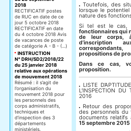
Toutefois, des sit
2018
lorsque le potentiel
RECTIFICATIF postes
nature des fonctions 
de RUC en date de ce
jour 5 octobre 2018
Si tel est le cas,
RECTIFICATIF en date
fonctionnaires qui n
du 4 octobre 2018 Avis
de leur corps, à
de vacances de poste
d’inscription 
de catégorie A - B - (...)
correspondants
INSTRUCTION
propositions de prom
N° DRH/SD2/2018/22
Dans ce cas, vo
du 25 janvier 2018
proposition.
relative aux opérations
de mouvement 2018
Résumé : il s’agit de
LISTE D’APTITUD
l’organisation du
L’INSPECTION DU 
mouvement 2018 pour
2016
les personnels des
corps administratifs,
Retour des proposi
des personnels du t
techniques et
documents relatifs 
d’inspection des 3
15 septembre 2015 (
départements
ministériels.