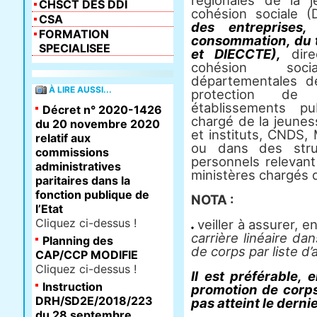
régionales de la 
CHSCT DES DDI
cohésion sociale 
CSA
des entreprises
FORMATION
consommation, du t
SPECIALISEE
et DIECCTE),
dir
cohésion soci
départementales d
À LIRE AUSSI...
protection de 
établissements pu
Décret n° 2020-1426
chargé de la jeunes
du 20 novembre 2020
et instituts, CNDS,
relatif aux
ou dans des stru
commissions
personnels relevan
administratives
ministères chargés d
paritaires dans la
fonction publique de
NOTA :
l’Etat
Cliquez ci-dessus !
veiller à assurer, e
carrière linéaire d
Planning des
de corps par liste d’
CAP/CCP MODIFIE
Cliquez ci-dessus !
Il est préférable, 
Instruction
promotion de corps
DRH/SD2E/2018/223
pas atteint le derni
du 28 septembre