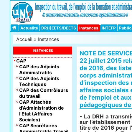
Actualité
DR(I)EETS/DEETS
Instances
INTEFP
Public
Accueil
»
Instances
INSTANCES
NOTE DE SERVICE
22 juillet 2015 rel
CAP
CAP des Adjoints
de 2016, des liste
Administratifs
corps administrat
CAP des Adjoints
d’inspection des 
Techniques
affaires sociales e
CAP des Contrôleurs
du travail
de l’emploi et au
CAP Attachés
pédagogiques de 
d’Administration de
l’Etat (Affaires
- La DRH a transmi
Sociales)
sur l’établissement 
CAP Secrétaires
titre de 2016 pour 
Administratifs Travail