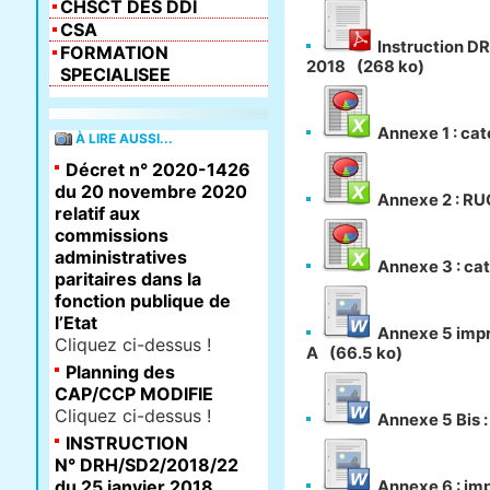
CHSCT DES DDI
CSA
Instruction D
FORMATION
2018
(268 ko)
SPECIALISEE
Annexe 1 : cat
À LIRE AUSSI...
Décret n° 2020-1426
du 20 novembre 2020
Annexe 2 : RUC
relatif aux
commissions
administratives
Annexe 3 : cat
paritaires dans la
fonction publique de
l’Etat
Annexe 5 impr
Cliquez ci-dessus !
A
(66.5 ko)
Planning des
CAP/CCP MODIFIE
Cliquez ci-dessus !
Annexe 5 Bis 
INSTRUCTION
N° DRH/SD2/2018/22
du 25 janvier 2018
Annexe 6 : im