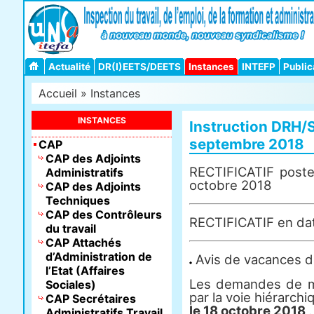
Actualité
DR(I)EETS/DEETS
Instances
INTEFP
Public
Accueil
»
Instances
INSTANCES
Instruction DRH
septembre 2018
CAP
CAP des Adjoints
RECTIFICATIF post
Administratifs
octobre 2018
CAP des Adjoints
Techniques
CAP des Contrôleurs
RECTIFICATIF en da
du travail
CAP Attachés
d’Administration de
Avis de vacances de
l’Etat (Affaires
Les demandes de mu
Sociales)
par la voie hiérarch
CAP Secrétaires
le 18 octobre 2018
.
Administratifs Travail