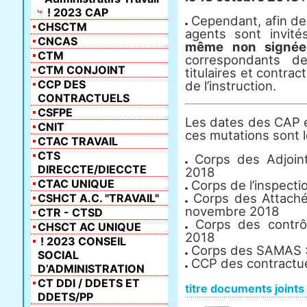
! 2023 CAP
Cependant, afin de r
CHSCTM
agents sont invit
CNCAS
même non signée
CTM
correspondants d
CTM CONJOINT
titulaires et contrac
CCP DES
de l’instruction.
CONTRACTUELS
CSFPE
Les dates des CAP e
CNIT
ces mutations sont l
CTAC TRAVAIL
CTS
Corps des Adjoint
DIRECCTE/DIECCTE
2018
CTAC UNIQUE
Corps de l’inspecti
Corps des Attachés
CSHCT A.C. "TRAVAIL"
novembre 2018
CTR - CTSD
Corps des contrôl
CHSCT AC UNIQUE
2018
! 2023 CONSEIL
Corps des SAMAS :
SOCIAL
CCP des contractue
D’ADMINISTRATION
CT DDI / DDETS ET
titre documents joints
DDETS/PP