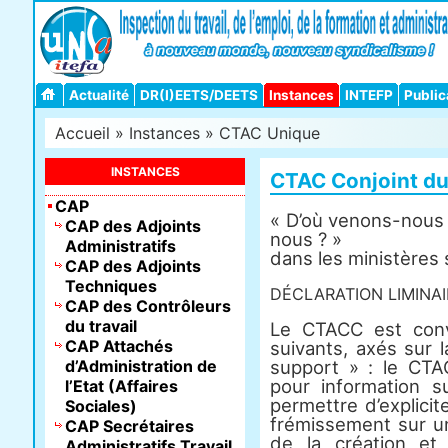
Actualité
DR(I)EETS/DEETS
Instances
INTEFP
Public
Accueil
»
Instances
»
CTAC Unique
INSTANCES
CTAC Conjoint du 
CAP
« D’où venons-nous
CAP des Adjoints
nous ? »
Administratifs
dans les ministères 
CAP des Adjoints
Techniques
DÉCLARATION LIMINAI
CAP des Contrôleurs
du travail
Le CTACC est conv
CAP Attachés
suivants, axés sur 
d’Administration de
support » : le CTA
pour information 
l’Etat (Affaires
permettre d’explicit
Sociales)
frémissement sur u
CAP Secrétaires
de la création et
Administratifs Travail