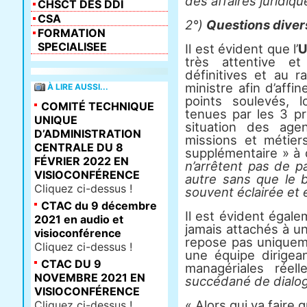
des affaires juridiqu
CHSCT DES DDI
CSA
2°)
Questions diver
FORMATION
SPECIALISEE
Il est évident que l’
U
très attentive et
définitives et au r
ministre afin d’affi
À LIRE AUSSI...
points soulevés, 
COMITÉ TECHNIQUE
tenues par les 3 pr
UNIQUE
situation des age
D’ADMINISTRATION
missions et métier
CENTRALE DU 8
supplémentaire » à 
FÉVRIER 2022 EN
n’arrêtent pas de p
VISIOCONFÉRENCE
autre sans que le b
Cliquez ci-dessus !
souvent éclairée et 
CTAC du 9 décembre
Il est évident éga
2021 en audio et
jamais attachés à u
visioconférence
repose pas uniqueme
Cliquez ci-dessus !
une équipe dirigea
CTAC DU 9
managériales réel
NOVEMBRE 2021 EN
succédané de dialog
VISIOCONFÉRENCE
« Alors qui va faire
Cliquez ci-dessus !