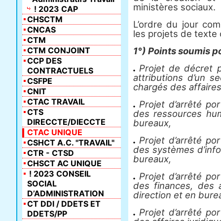
ministères sociaux.
! 2023 CAP
CHSCTM
L’ordre du jour com
CNCAS
les projets de texte 
CTM
CTM CONJOINT
1°) Points soumis p
CCP DES
Projet de décret po
CONTRACTUELS
attributions d’un s
CSFPE
chargés des affaires
CNIT
CTAC TRAVAIL
Projet d’arrêté por
CTS
des ressources hum
DIRECCTE/DIECCTE
bureaux,
CTAC UNIQUE
Projet d’arrêté por
CSHCT A.C. "TRAVAIL"
des systèmes d’info
CTR - CTSD
bureaux,
CHSCT AC UNIQUE
! 2023 CONSEIL
Projet d’arrêté por
SOCIAL
des finances, des 
D’ADMINISTRATION
direction et en bure
CT DDI / DDETS ET
Projet d’arrêté por
DDETS/PP