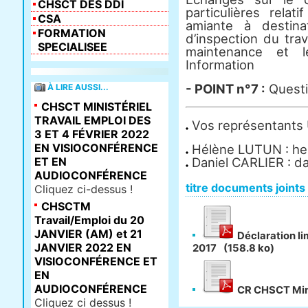
CHSCT DES DDI
particulières relat
CSA
amiante à destin
FORMATION
d’inspection du trava
SPECIALISEE
maintenance et l
Information
- POINT n°7 :
Questi
À LIRE AUSSI...
CHSCT MINISTÉRIEL
TRAVAIL EMPLOI DES
Vos représentants 
3 ET 4 FÉVRIER 2022
EN VISIOCONFÉRENCE
Hélène LUTUN :
he
ET EN
Daniel CARLIER :
da
AUDIOCONFÉRENCE
titre documents joints
Cliquez ci-dessus !
CHSCTM
Travail/Emploi du 20
JANVIER (AM) et 21
Déclaration li
JANVIER 2022 EN
2017
(158.8 ko)
VISIOCONFÉRENCE ET
EN
AUDIOCONFÉRENCE
CR CHSCT Minis
Cliquez ci dessus !