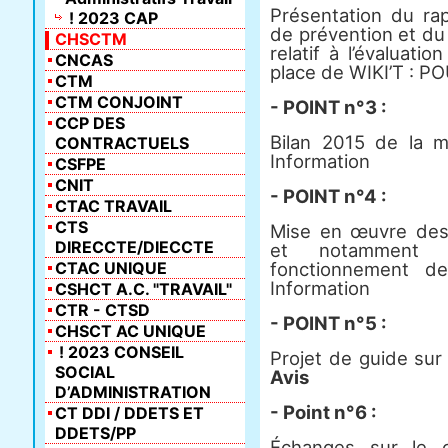
Présentation du rap
! 2023 CAP
de prévention et du
CHSCTM
relatif à l’évaluati
CNCAS
place de WIKI’T : P
CTM
CTM CONJOINT
- POINT n°3 :
CCP DES
Bilan 2015 de la 
CONTRACTUELS
Information
CSFPE
CNIT
- POINT n°4 :
CTAC TRAVAIL
CTS
Mise en œuvre des o
DIRECCTE/DIECCTE
et notamment d
CTAC UNIQUE
fonctionnement 
Information
CSHCT A.C. "TRAVAIL"
CTR - CTSD
- POINT n°5 :
CHSCT AC UNIQUE
! 2023 CONSEIL
Projet de guide su
SOCIAL
Avis
D’ADMINISTRATION
- Point n°6 :
CT DDI / DDETS ET
DDETS/PP
Échanges sur le c