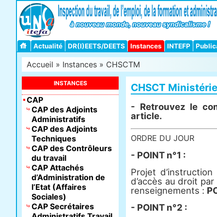
Actualité
DR(I)EETS/DEETS
Instances
INTEFP
Public
Accueil
»
Instances
»
CHSCTM
INSTANCES
CHSCT Ministériel
CAP
- Retrouvez le co
CAP des Adjoints
article.
Administratifs
CAP des Adjoints
ORDRE DU JOUR
Techniques
CAP des Contrôleurs
- POINT n°1 :
du travail
CAP Attachés
Projet d’instruction 
d’Administration de
d’accès au droit pa
l’Etat (Affaires
renseignements :
P
Sociales)
CAP Secrétaires
- POINT n°2 :
Administratifs Travail