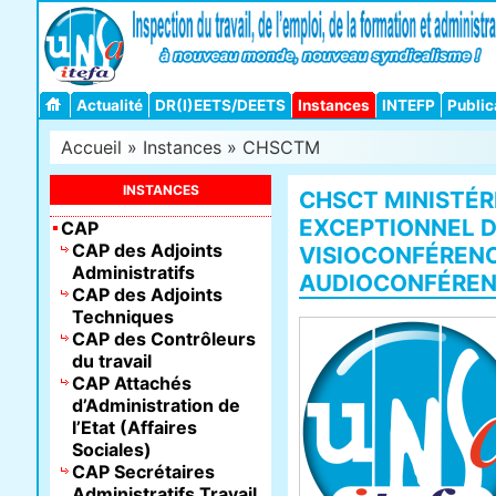
Actualité
DR(I)EETS/DEETS
Instances
INTEFP
Public
Accueil
»
Instances
»
CHSCTM
INSTANCES
CHSCT MINISTÉR
EXCEPTIONNEL D
CAP
CAP des Adjoints
VISIOCONFÉRENC
Administratifs
AUDIOCONFÉRE
CAP des Adjoints
Techniques
CAP des Contrôleurs
du travail
CAP Attachés
d’Administration de
l’Etat (Affaires
Sociales)
CAP Secrétaires
Administratifs Travail