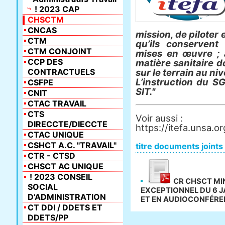
! 2023 CAP
CHSCTM
CNCAS
mission, de piloter e
CTM
qu’ils conservent
CTM CONJOINT
mises en œuvre ; 
CCP DES
matière sanitaire
d
CONTRACTUELS
sur le terrain au n
L’instruction du 
CSFPE
SIT."
CNIT
CTAC TRAVAIL
CTS
Voir aussi :
DIRECCTE/DIECCTE
https://itefa.unsa.
CTAC UNIQUE
CSHCT A.C. "TRAVAIL"
titre documents joints
CTR - CTSD
CHSCT AC UNIQUE
! 2023 CONSEIL
CR CHSCT MIN
SOCIAL
EXCEPTIONNEL DU 6 J
D’ADMINISTRATION
ET EN AUDIOCONFÉRE
CT DDI / DDETS ET
DDETS/PP