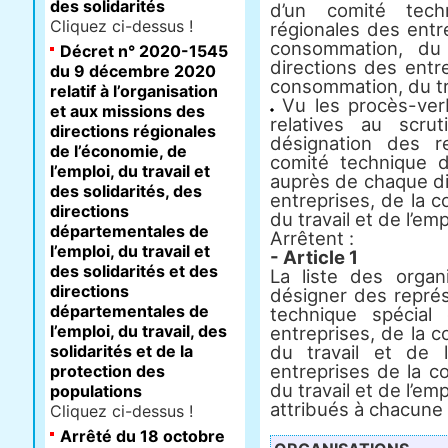
des solidarités
d’un comité tech
Cliquez ci-dessus !
régionales des entr
consommation, du 
Décret n° 2020-1545
directions des entr
du 9 décembre 2020
consommation, du trav
relatif à l’organisation
Vu les procès-verb
et aux missions des
relatives au scr
directions régionales
désignation des r
de l’économie, de
comité technique d
l’emploi, du travail et
auprès de chaque di
des solidarités, des
entreprises, de la 
directions
du travail et de l’emp
départementales de
Arrêtent :
l’emploi, du travail et
- Article 1
des solidarités et des
La liste des organi
directions
désigner des repré
départementales de
technique spécial
l’emploi, du travail, des
entreprises, de la 
solidarités et de la
du travail et de 
entreprises de la c
protection des
du travail et de l’em
populations
attribués à chacune 
Cliquez ci-dessus !
Arrêté du 18 octobre