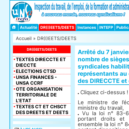
Actualité
DR(I)EETS/DEETS
Instances
INTEFP
Public
Accueil
»
DR(I)EETS/DEETS
DR(I)EETS/DEETS
Arrêté du 7 janvier
nombre de sièges
TEXTES DIRECCTE ET
DIECCTE
syndicales habili
ELECTIONS CTSD
représentants au
UNSA FINANCES -
des DIRECCTE et
UNSA CCRF
OTE ORGANISATION
Cliquez ci-dessus !
TERRITORIALE DE
L’ETAT
Le ministre de l’
TEXTES CT ET CHSCT
ministre du travail,
DES DREETS ET DEETS
Vu la loi n° 83-6
portant droits et 
ensemble la loi n° 