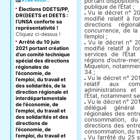
portant dispositions 
À LIRE AUSSI...
publique de l’État ;
Élections DDETS/PP,
Vu le décret n° 
DR(I)EETS et DEETS :
modifié relatif à l
l’UNSA conforte sa
directions régio
représentativité !
concurrence, de la
Cliquez ci-dessus !
l’emploi ;
Arrêté du 10 juin
Vu le décret n° 
modifié relatif à l
2021 portant création
services de l’Éta
d’un comité technique
régions d’outre-mer
spécial des directions
Miquelon, notamment 
régionales de
34 ;
l’économie, de
Vu le décret n° 201
l’emploi, du travail et
relatif aux co
des solidarités, de la
administrations et
direction régionale et
l’État, notamment ses 
interdépartementale
Vu le décret n° 201
de l’économie, de
délégué général 
l’emploi, du travail et
régionales des entr
des solidarités et des
consommation, du 
directions de
directions des entr
l’économie, de
consommation, du trav
l’emploi, du travail et
Vu l’arrêté du 25 