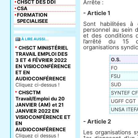
CHSCT DES DDI
Arrête :
CSA
- Article 1
FORMATION
SPECIALISEE
Sont habilitées à
personnel au sein d
et des conditions de
À LIRE AUSSI...
l’arrêté du 15 
organisations syndic
CHSCT MINISTÉRIEL
TRAVAIL EMPLOI DES
O.S.
3 ET 4 FÉVRIER 2022
EN VISIOCONFÉRENCE
FO
ET EN
FSU
AUDIOCONFÉRENCE
SUD
Cliquez ci-dessus !
CHSCTM
SYNTEF C
Travail/Emploi du 20
UGFF CGT
JANVIER (AM) et 21
UNSA ITEF
JANVIER 2022 EN
VISIOCONFÉRENCE ET
- Article 2
EN
AUDIOCONFÉRENCE
Les organisations s
Cliquez ci dessus !