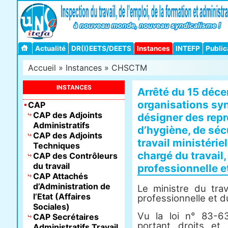
Actualité
DR(I)EETS/DEETS
Instances
INTEFP
Public
Accueil
»
Instances
»
CHSCTM
INSTANCES
Arrêté du 15 déce
organisations syn
CAP
CAP des Adjoints
désigner des rep
Administratifs
d’hygiène, de séc
CAP des Adjoints
travail ministérie
Techniques
chargé du travail,
CAP des Contrôleurs
du travail
professionnelle e
CAP Attachés
d’Administration de
Le ministre du trav
l’Etat (Affaires
professionnelle et d
Sociales)
Vu la loi n° 83-6
CAP Secrétaires
portant droits et 
Administratifs Travail