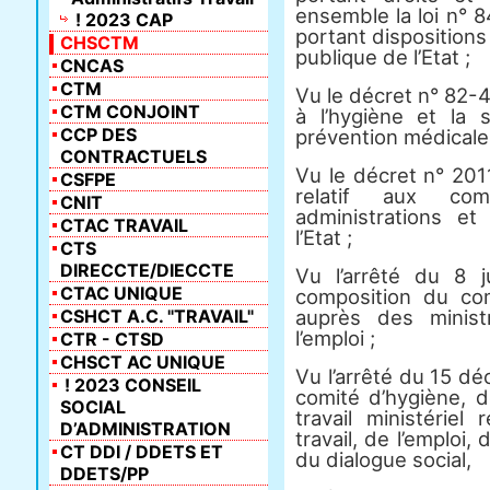
ensemble la loi n° 
! 2023 CAP
portant dispositions 
CHSCTM
publique de l’Etat ;
CNCAS
CTM
Vu le décret n° 82-4
CTM CONJOINT
à l’hygiène et la s
CCP DES
prévention médicale 
CONTRACTUELS
Vu le décret n° 201
CSFPE
relatif aux co
CNIT
administrations et
CTAC TRAVAIL
l’Etat ;
CTS
DIRECCTE/DIECCTE
Vu l’arrêté du 8 j
CTAC UNIQUE
composition du com
CSHCT A.C. "TRAVAIL"
auprès des minist
l’emploi ;
CTR - CTSD
CHSCT AC UNIQUE
Vu l’arrêté du 15 d
! 2023 CONSEIL
comité d’hygiène, d
SOCIAL
travail ministériel
D’ADMINISTRATION
travail, de l’emploi,
CT DDI / DDETS ET
du dialogue social,
DDETS/PP