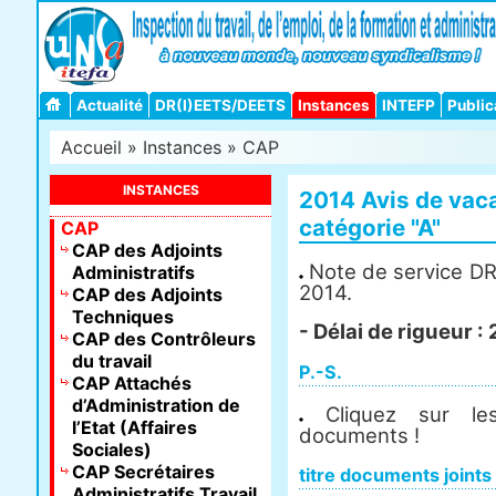
Actualité
DR(I)EETS/DEETS
Instances
INTEFP
Public
Accueil
»
Instances
»
CAP
INSTANCES
2014 Avis de vac
catégorie "A"
CAP
CAP des Adjoints
Note de service DR
Administratifs
2014.
CAP des Adjoints
Techniques
- Délai de rigueur 
CAP des Contrôleurs
du travail
P.-S.
CAP Attachés
d’Administration de
Cliquez sur les
l’Etat (Affaires
documents !
Sociales)
CAP Secrétaires
titre documents joints
Administratifs Travail