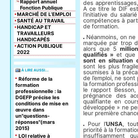
Rapport annuel
des apprentissages, 
Fonction Publique
A ce titre le DIF est
MARCHÉ DE L’EMPLOI
l’initiative du sal
compétences à parti
SANTÉ AU TRAVAIL
de formation.
HANDICAP ET
TRAVAILLEURS
Néanmoins, on ne pe
HANDICAPÉS
marquée par trop d’
ACTION PUBLIQUE
alors que 5
million
2022
qualifiés »
et qu
sont en situation d
sont les plus fragil
À LIRE AUSSI...
soumises à la précar
de l’emploi, ne sont
Réforme de la
la formation profes
formation
le rapport Besson,
professionnelle : la
prégnance des acq
DGEFP précise les
qualifiante en cour
conditions de mise en
développée » ne per
œuvre dans
leur première chance
un"questions-
réponses"(mars
Pour l’
UNSA
, tou
2015)
priorité à la format
insuffisamment qua
LOI relative à