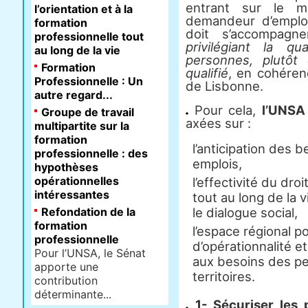
entrant sur le ma
l’orientation et à la
demandeur d’emploi,
formation
doit s’accompag
professionnelle tout
privilégiant la qu
au long de la vie
personnes, plutôt
Formation
qualifié
, en cohéren
Professionnelle : Un
de Lisbonne.
autre regard...
Pour cela,
l’UNSA
Groupe de travail
axées sur :
multipartite sur la
formation
l’anticipation des
professionnelle : des
emplois,
hypothèses
opérationnelles
l’effectivité du dro
intéressantes
tout au long de la 
Refondation de la
le dialogue social,
formation
l’espace régional p
professionnelle
d’opérationnalité e
Pour l’UNSA, le Sénat
aux besoins des pe
apporte une
territoires.
contribution
déterminante...
1- Sécuriser les 