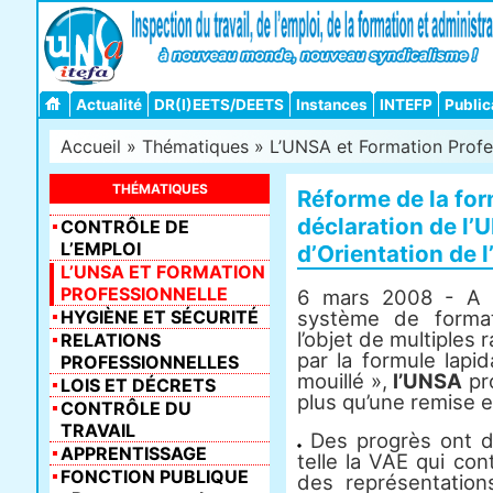
Actualité
DR(I)EETS/DEETS
Instances
INTEFP
Public
Accueil
»
Thématiques
»
L’UNSA et Formation Profe
THÉMATIQUES
Réforme de la for
déclaration de l’
CONTRÔLE DE
L’EMPLOI
d’Orientation de 
L’UNSA ET FORMATION
PROFESSIONNELLE
6 mars 2008 - A p
HYGIÈNE ET SÉCURITÉ
système de formati
l’objet de multiples 
RELATIONS
par la formule lapid
PROFESSIONNELLES
mouillé »,
l’UNSA
pro
LOIS ET DÉCRETS
plus qu’une remise e
CONTRÔLE DU
TRAVAIL
Des progrès ont déj
APPRENTISSAGE
telle la VAE qui co
FONCTION PUBLIQUE
des représentations