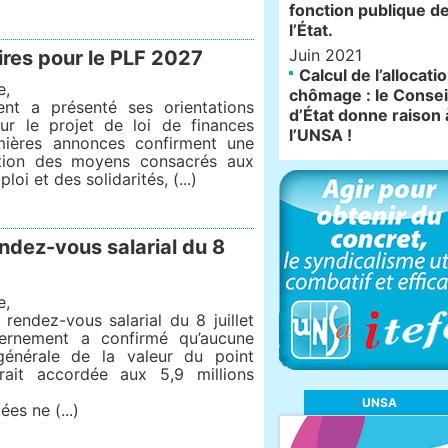
fonction publique d
l’État.
Juin 2021
ires pour le PLF 2027
Calcul de l’allocati
e,
chômage : le Consei
nt a présenté ses orientations
d’État donne raison 
ur le projet de loi de finances
l’UNSA !
mières annonces confirment une
ction des moyens consacrés aux
loi et des solidarités, (...)
endez-vous salarial du 8
e,
 rendez-vous salarial du 8 juillet
ernement a confirmé qu’aucune
 générale de la valeur du point
rait accordée aux 5,9 millions
UNSA
es ne (...)