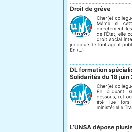
Droit de grève
Cher(e) collègu
Même si cett
directement le
de l’État, elle 
droit social int
juridique de tout agent publ
En (...)
DL formation spécialis
Solidarités du 18 jui
Cher(e) collègu
En cliquant s
dessous, retrou
été lue lors
ministérielle Tra
L’UNSA dépose plusie