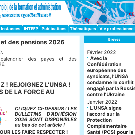
Instances
INTEFP
Publications
Thématiques
Vie professionnel
Brèves
 et des pensions 2026
e,
Février 2022
Avec la
 calendrier des payes et des
26.
Confédération
européenne des
syndicats, l’UNSA
condamne le conflit
 ! REJOIGNEZ L’UNSA !
engagé par la Russi
 DE LA FORCE AU
contre l’Ukraine
Janvier 2022
L’UNSA signe
CLIQUEZ CI-DESSUS ! LES
BULLETINS D’ADHÉSION
l’accord sur la
2026 SONT DISPONIBLES
Protection
au bas de cet article !
Complémentaire
OUR LES FAIRE RESPECTER !
Santé (PCS) pour la