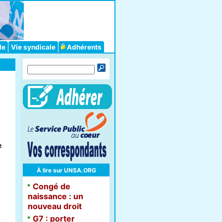
le
Vie syndicale
Adhérents
e
À lire sur UNSA.ORG
Congé de
naissance : un
nouveau droit
G7 : porter