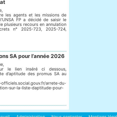
tat
e,
re les agents et les missions de
 l’UNSA FP a décidé de saisir le
de plusieurs recours en annulation
crets n° 2025-723, 2025-724,
ons SA pour l’année 2026
e,
ur le lien inséré ci dessous,
iste d’aptitude des promus SA au
-officiels.social.gouv.fr/arrete-du-
tion-sur-la-liste-daptitude-pour-
cueil
Administration
Nous contacter
Mentions léga