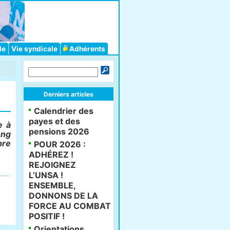
le
Vie syndicale
Adhérents
Derniers articles
Calendrier des
payes et des
e à
pensions 2026
ong
bre
POUR 2026 :
ADHÉREZ !
REJOIGNEZ
L’UNSA !
ENSEMBLE,
DONNONS DE LA
FORCE AU COMBAT
POSITIF !
Orientations