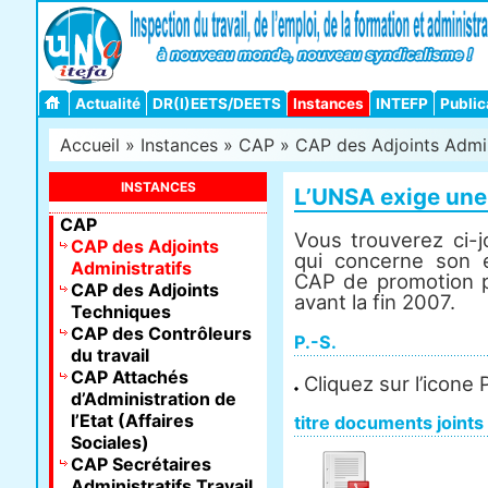
Actualité
DR(I)EETS/DEETS
Instances
INTEFP
Public
Accueil
»
Instances
»
CAP
»
CAP des Adjoints Admin
INSTANCES
L’UNSA exige une
CAP
Vous trouverez ci-j
CAP des Adjoints
qui concerne son 
Administratifs
CAP de promotion p
CAP des Adjoints
avant la fin 2007.
Techniques
CAP des Contrôleurs
P.-S.
du travail
CAP Attachés
Cliquez sur l’icone 
d’Administration de
l’Etat (Affaires
titre documents joints
Sociales)
CAP Secrétaires
Administratifs Travail