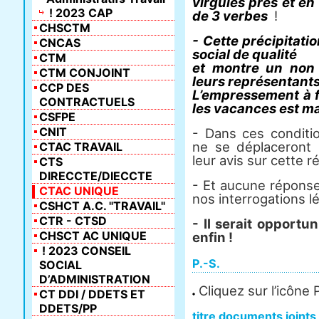
virgules près et en
! 2023 CAP
de 3 verbes
!
CHSCTM
- Cette précipitati
CNCAS
social de qualité
CTM
et montre un non 
CTM CONJOINT
leurs représentants
CCP DES
L’empressement à f
CONTRACTUELS
les vacances est ma
CSFPE
CNIT
- Dans ces conditio
ne se déplaceront
CTAC TRAVAIL
leur avis sur cette r
CTS
DIRECCTE/DIECCTE
- Et aucune réponse
CTAC UNIQUE
nos interrogations lé
CSHCT A.C. "TRAVAIL"
CTR - CTSD
- Il serait opport
CHSCT AC UNIQUE
enfin !
! 2023 CONSEIL
P.-S.
SOCIAL
D’ADMINISTRATION
Cliquez sur l’icône
CT DDI / DDETS ET
DDETS/PP
titre documents joints