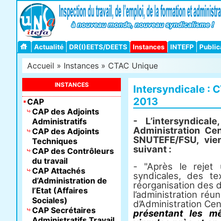
Actualité
DR(I)EETS/DEETS
Instances
INTEFP
Public
Accueil
»
Instances
»
CTAC Unique
INSTANCES
Intersyndicale : C
2013
CAP
CAP des Adjoints
- L’intersyndical
Administratifs
Administration Cen
CAP des Adjoints
SNUTEFE/FSU, vie
Techniques
suivant :
CAP des Contrôleurs
du travail
- "Après le rejet 
CAP Attachés
syndicales, des t
d’Administration de
réorganisation des d
l’Etat (Affaires
l’administration ré
Sociales)
d’Administration Cent
CAP Secrétaires
présentant les m
Administratifs Travail