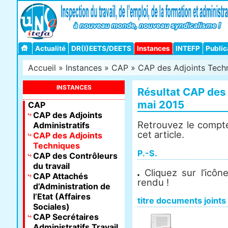
Actualité
DR(I)EETS/DEETS
Instances
INTEFP
Public
Accueil
»
Instances
»
CAP
»
CAP des Adjoints Tech
INSTANCES
Résultat CAP des
mai 2015
CAP
CAP des Adjoints
Retrouvez le compt
Administratifs
cet article.
CAP des Adjoints
Techniques
P.-S.
CAP des Contrôleurs
du travail
Cliquez sur l’icôn
CAP Attachés
rendu !
d’Administration de
l’Etat (Affaires
titre documents joints
Sociales)
CAP Secrétaires
Administratifs Travail