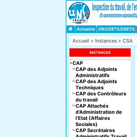
Actualité
DR(I)EETS/DEETS
Accueil
»
Instances
»
CSA
INSTANCES
CAP
CAP des Adjoints
Administratifs
CAP des Adjoints
Techniques
CAP des Contrôleurs
du travail
CAP Attachés
d’Administration de
l’Etat (Affaires
Sociales)
CAP Secrétaires
Administratifs Travail