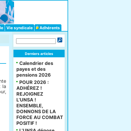
le
Vie syndicale
Adhérents
Derniers articles
Calendrier des
payes et des
pensions 2026
nte
POUR 2026 :
 la
ADHÉREZ !
ur,
REJOIGNEZ
L’UNSA !
ENSEMBLE,
DONNONS DE LA
FORCE AU COMBAT
POSITIF !
L’UNSA dépose