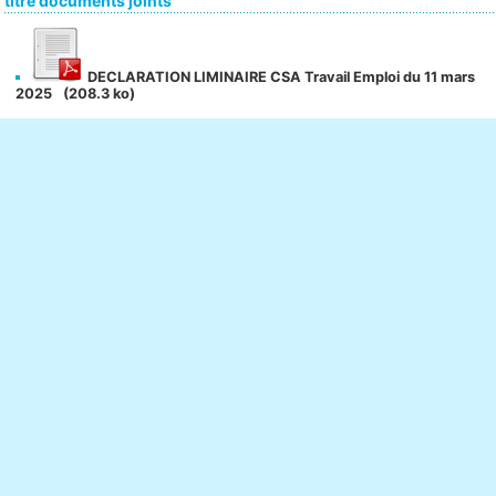
titre documents joints
DECLARATION LIMINAIRE CSA Travail Emploi du 11 mars
2025
(208.3 ko)