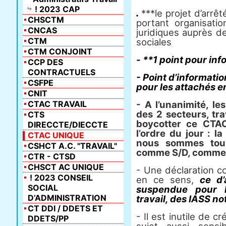
! 2023 CAP
***le projet d’arrêt
CHSCTM
portant organisatio
CNCAS
juridiques auprès d
CTM
sociales
CTM CONJOINT
- **1 point pour inf
CCP DES
CONTRACTUELS
- Point d’informati
CSFPE
pour les attachés e
CNIT
CTAC TRAVAIL
- A l’unanimité, le
des 2 secteurs, tra
CTS
boycotter ce CTA
DIRECCTE/DIECCTE
l’ordre du jour : l
CTAC UNIQUE
nous sommes tou
CSHCT A.C. "TRAVAIL"
comme S/D, comme p
CTR - CTSD
CHSCT AC UNIQUE
- Une déclaration cou
! 2023 CONSEIL
en ce sens,
ce d’
SOCIAL
suspendue pour l
D’ADMINISTRATION
travail, des IASS n
CT DDI / DDETS ET
- Il est inutile de 
DDETS/PP