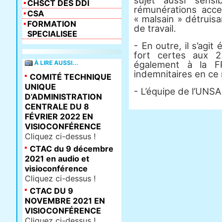
sujet aussi sens
CHSCT DES DDI
rémunérations acces
CSA
« malsain » détruisan
FORMATION
de travail.
SPECIALISEE
- En outre, il s’ag
fort certes aux 2
À LIRE AUSSI...
également à la F
indemnitaires en c
COMITÉ TECHNIQUE
UNIQUE
- L’équipe de l’UNSA
D’ADMINISTRATION
CENTRALE DU 8
FÉVRIER 2022 EN
VISIOCONFÉRENCE
Cliquez ci-dessus !
CTAC du 9 décembre
2021 en audio et
visioconférence
Cliquez ci-dessus !
CTAC DU 9
NOVEMBRE 2021 EN
VISIOCONFÉRENCE
Cliquez ci-dessus !