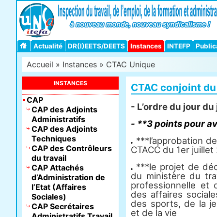
Actualité
DR(I)EETS/DEETS
Instances
INTEFP
Public
Accueil
»
Instances
»
CTAC Unique
INSTANCES
CTAC conjoint du
CAP
- L’ordre du jour d
CAP des Adjoints
Administratifs
- **3 points pour av
CAP des Adjoints
Techniques
***l’approbation d
CAP des Contrôleurs
CTACC du 1er juillet
du travail
***le projet de décr
CAP Attachés
du ministère du trav
d’Administration de
professionnelle et 
l’Etat (Affaires
des affaires social
Sociales)
des sports, de la j
CAP Secrétaires
et de la vie
Administratifs Travail