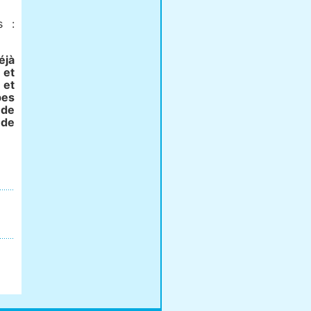
s :
éjà
 et
 et
pes
 de
 de