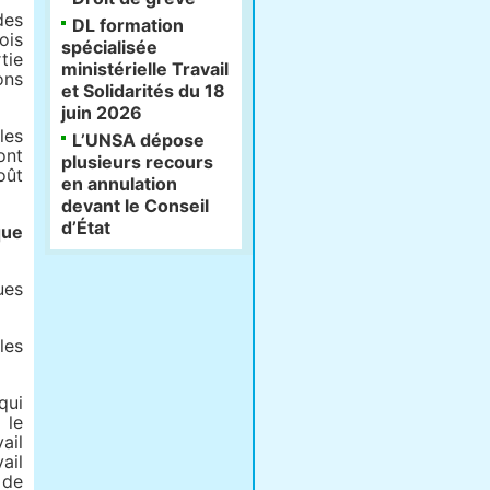
des
DL formation
ois
spécialisée
tie
ministérielle Travail
ons
et Solidarités du 18
juin 2026
les
L’UNSA dépose
ont
plusieurs recours
oût
en annulation
devant le Conseil
d’État
que
ues
les
qui
 le
ail
ail
 de