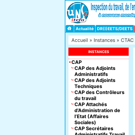
Actualité
DR(I)EETS/DEETS
Accueil
»
Instances
»
CTAC 
INSTANCES
CAP
CAP des Adjoints
Administratifs
CAP des Adjoints
Techniques
CAP des Contrôleurs
du travail
CAP Attachés
d’Administration de
l’Etat (Affaires
Sociales)
CAP Secrétaires
Administratifs Travail