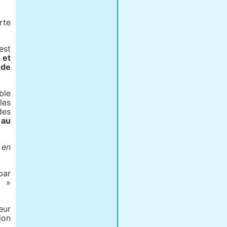
rte
est
 et
de
ble
les
des
 au
 en
ar
s »
eur
ion