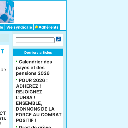
le
Vie syndicale
Adhérents
CT
Derniers articles
Calendrier des
payes et des
 de
pensions 2026
POUR 2026 :
ADHÉREZ !
REJOIGNEZ
L’UNSA !
ENSEMBLE,
DONNONS DE LA
SCT
FORCE AU COMBAT
rts
POSITIF !
!
Droit de grève