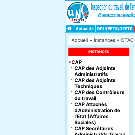
Actualité
DR(I)EETS/DEETS
Accueil
»
Instances
»
CTAC 
INSTANCES
CAP
CAP des Adjoints
Administratifs
CAP des Adjoints
Techniques
CAP des Contrôleurs
du travail
CAP Attachés
d’Administration de
l’Etat (Affaires
Sociales)
CAP Secrétaires
Administratifs Travail