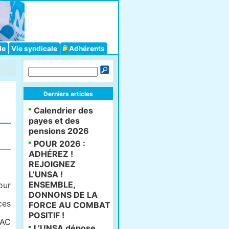
le
Vie syndicale
Adhérents
Derniers articles
Calendrier des
payes et des
pensions 2026
POUR 2026 :
ADHÉREZ !
REJOIGNEZ
L’UNSA !
ENSEMBLE,
our
DONNONS DE LA
ces
FORCE AU COMBAT
POSITIF !
TAC
L’UNSA dépose