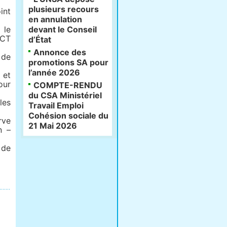
plusieurs recours
int
en annulation
 le
devant le Conseil
SCT
d’État
Annonce des
 de
promotions SA pour
l’année 2026
 et
our
COMPTE-RENDU
du CSA Ministériel
les
Travail Emploi
Cohésion sociale du
rve
21 Mai 2026
n –
 de