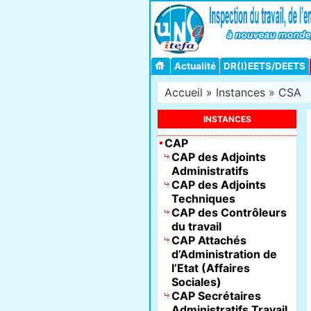
Actualité
DR(I)EETS/DEETS
Accueil
»
Instances
»
CSA
INSTANCES
CAP
CAP des Adjoints
Administratifs
CAP des Adjoints
Techniques
CAP des Contrôleurs
du travail
CAP Attachés
d’Administration de
l’Etat (Affaires
Sociales)
CAP Secrétaires
Administratifs Travail