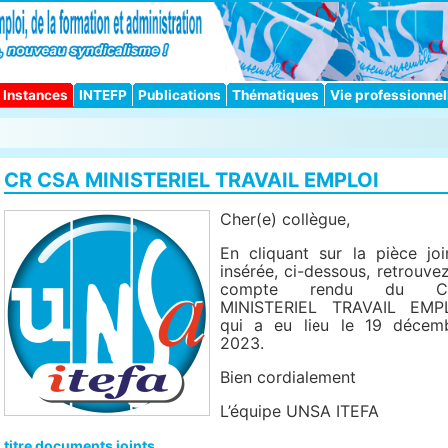
Instances
INTEFP
Publications
Thématiques
Vie professionnel
CR CSA MINISTERIEL TRAVAIL EMPLOI
Cher(e) collègue,
En cliquant sur la pièce joi
insérée, ci-dessous, retrouvez
compte rendu du C
MINISTERIEL TRAVAIL EMP
qui a eu lieu le 19 décem
2023.
Bien cordialement
L’équipe UNSA ITEFA
titre documents joints