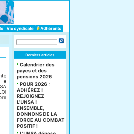
le
Vie syndicale
Adhérents
Derniers articles
Calendrier des
payes et des
nte
pensions 2026
 le
POUR 2026 :
SA
ADHÉREZ !
LOI
REJOIGNEZ
bre
L’UNSA !
ENSEMBLE,
DONNONS DE LA
FORCE AU COMBAT
POSITIF !
L’UNSA dépose