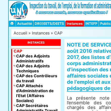
Actualité
DR(I)EETS/DEETS
Instances
INTEFP
Public
Accueil
»
Instances
»
CAP
INSTANCES
NOTE DE SERVICE
août 2016 relative
CAP
CAP des Adjoints
2017, des listes d
Administratifs
corps administrat
CAP des Adjoints
d’inspection des 
Techniques
affaires sociales e
CAP des Contrôleurs
du travail
de l’emploi et au
CAP Attachés
pédagogiques de 
d’Administration de
l’Etat (Affaires
La présente not
Sociales)
l’ensemble des co
CAP Secrétaires
chargés des affair
Administratifs Travail