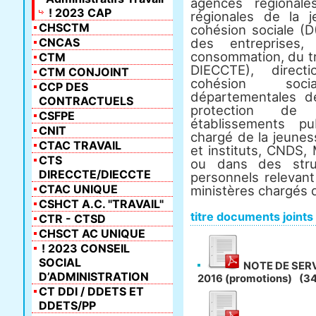
agences régionale
! 2023 CAP
régionales de la 
CHSCTM
cohésion sociale (D
CNCAS
des entreprises
consommation, du tr
CTM
DIECCTE), direct
CTM CONJOINT
cohésion soci
CCP DES
départementales d
CONTRACTUELS
protection de 
CSFPE
établissements pu
CNIT
chargé de la jeunes
CTAC TRAVAIL
et instituts, CNDS,
CTS
ou dans des stru
DIRECCTE/DIECCTE
personnels relevan
CTAC UNIQUE
ministères chargés d
CSHCT A.C. "TRAVAIL"
titre documents joints
CTR - CTSD
CHSCT AC UNIQUE
! 2023 CONSEIL
SOCIAL
NOTE DE SERV
D’ADMINISTRATION
2016 (promotions)
(34
CT DDI / DDETS ET
DDETS/PP