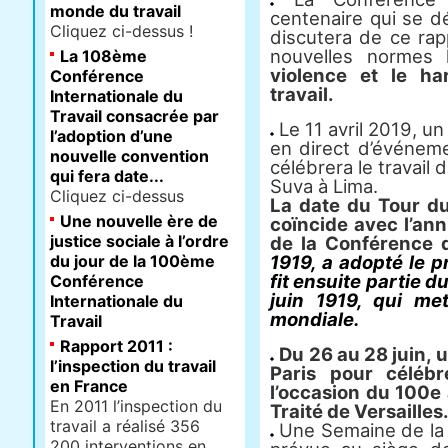
monde du travail
centenaire qui se d
Cliquez ci-dessus !
discutera de ce rap
nouvelles normes h
La 108ème
violence et le h
Conférence
travail.
Internationale du
Travail consacrée par
Le 11 avril 2019, u
l’adoption d’une
en direct d’événem
nouvelle convention
célébrera le travail d
qui fera date...
Suva à Lima.
Cliquez ci-dessus
La date du Tour d
Une nouvelle ère de
coïncide avec l’ann
justice sociale à l’ordre
de la Conférence d
du jour de la 100ème
1919, a adopté le pr
fit ensuite partie du
Conférence
juin 1919, qui me
Internationale du
mondiale.
Travail
Rapport 2011 :
Du 26 au 28 juin, 
l’inspection du travail
Paris pour célébr
en France
l’occasion du 100e 
En 2011 l’inspection du
Traité de Versailles
travail a réalisé 356
Une Semaine de la 
200 interventions en