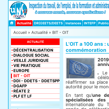
Actualité
DR(I)EETS/DEETS
Instances
INTEFP
Public
Accueil
»
Actualité
»
BIT - OIT
ACTUALITÉ
L’OIT a 100 ans :
commémoration
DÉCENTRALISATION
DIALOGUE SOCIAL
201
VEILLE JURIDIQUE
anniv
VIE PRATIQUE
EUROPE
Le c
BIT - OIT
céléb
DDI - DDETS - DDETSPP
réaffirmer sa place
DGAFP
autorité pour le mon
RÉATE 2
En tant qu’
une de
PLF ET LF
spécialisées de
internationale du 