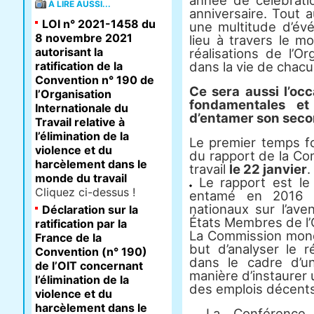
année de célébrat
À LIRE AUSSI...
anniversaire. Tout 
LOI n° 2021-1458 du
une multitude d’é
8 novembre 2021
lieu à travers le m
autorisant la
réalisations de l’Or
ratification de la
dans la vie de chacu
Convention n° 190 de
Ce sera aussi l’occ
l’Organisation
fondamentales et
Internationale du
d’entamer son secon
Travail relative à
l’élimination de la
Le premier temps fo
violence et du
du rapport de la Co
harcèlement dans le
travail
le 22 janvier
.
monde du travail
Le rapport est le 
Cliquez ci-dessus !
entamé en 2016 a
nationaux sur l’ave
Déclaration sur la
États Membres de l’
ratification par la
La Commission mondi
France de la
but d’analyser le r
Convention (n° 190)
dans le cadre d’un
de l’OIT concernant
manière d’instaurer 
l’élimination de la
des emplois décents
violence et du
harcèlement dans le
La Conférence i