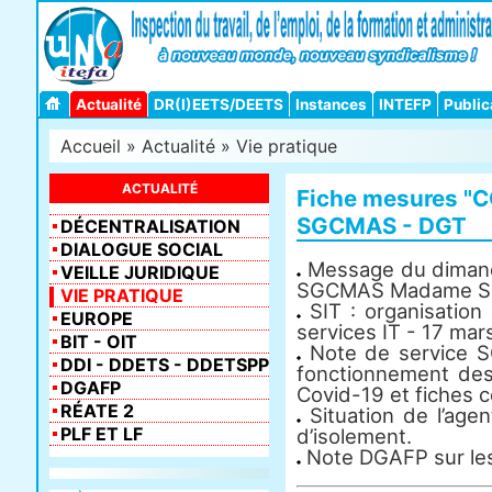
Actualité
DR(I)EETS/DEETS
Instances
INTEFP
Public
Accueil
»
Actualité
»
Vie pratique
ACTUALITÉ
Fiche mesures "
SGCMAS - DGT
DÉCENTRALISATION
DIALOGUE SOCIAL
Message du dimanc
VEILLE JURIDIQUE
SGCMAS Madame Sa
VIE PRATIQUE
SIT : organisation d
EUROPE
services IT - 17 ma
BIT - OIT
Note de service 
DDI - DDETS - DDETSPP
fonctionnement des
DGAFP
Covid-19 et fiches 
RÉATE 2
Situation de l’age
PLF ET LF
d’isolement.
Note DGAFP sur les