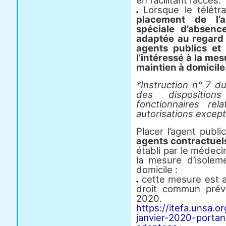
en facilitant l’accès.
Lorsque le télétr
placement de l’a
spéciale d’absenc
adaptée au regard 
agents publics et
l’intéressé à la mes
maintien à domicile
*Instruction n° 7 d
des dispositio
fonctionnaires re
autorisations excep
Placer l’agent publ
agents contractuel
établi par le médeci
la mesure d’isoleme
domicile :
cette mesure est a
droit commun prév
2020.
https://itefa.unsa
janvier-2020-portan