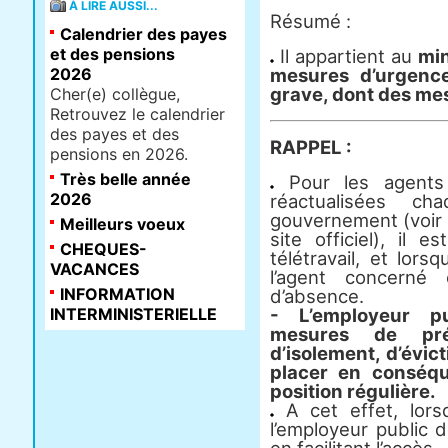
À LIRE AUSSI...
Résumé :
Calendrier des payes
et des pensions
Il appartient au
min
2026
mesures d’urgenc
grave, dont des me
Cher(e) collègue,
Retrouvez le calendrier
des payes et des
RAPPEL :
pensions en 2026.
Très belle année
Pour les agents
2026
réactualisées c
gouvernement (voir a
Meilleurs voeux
site officiel), il 
CHEQUES-
télétravail, et lorsq
VACANCES
l’agent concerné 
INFORMATION
d’absence.
INTERMINISTERIELLE
- L’employeur p
mesures de pré
d’isolement, d’évic
placer en conséqu
position régulière.
A cet effet, lor
l’employeur public 