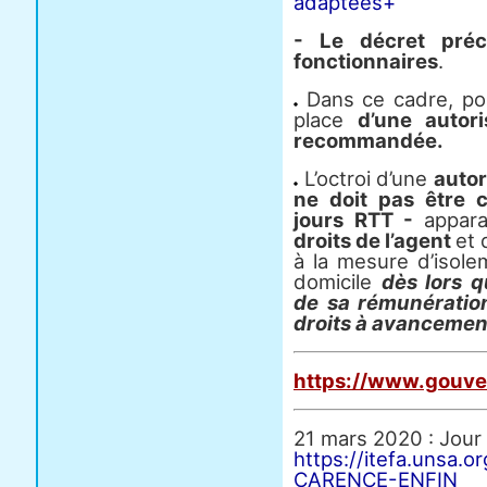
adaptees+
- Le décret préc
fonctionnaires
.
Dans ce cadre, pou
place
d’une autori
recommandée.
L’octroi d’une
autor
ne doit pas être
jours RTT -
appar
droits de l’agent
et 
à la mesure d’isole
domicile
dès lors qu
de sa rémunératio
droits à avancement
https://www.gouve
21 mars 2020 : Jour 
https://itefa.uns
CARENCE-ENFIN