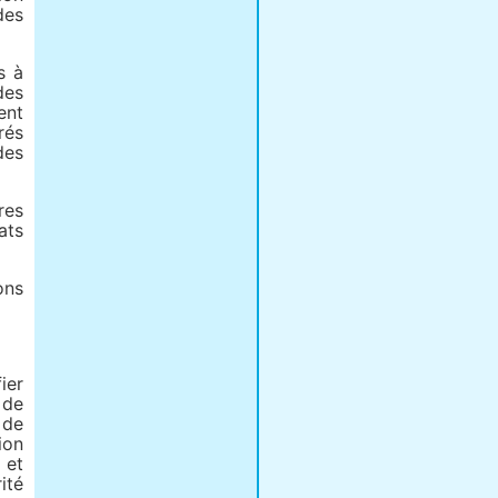
des
s à
des
ent
rés
des
res
ats
ons
ier
 de
 de
ion
 et
ité