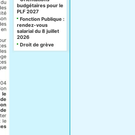
 du
budgétaires pour le
des
PLF 2027
ité
son
Fonction Publique :
des
rendez-vous
 en
salarial du 8 juillet
2026
our
Droit de grève
ces
les
age
ces
que
004
ion
,
le
 de
ion
 de
ter
 le
ces