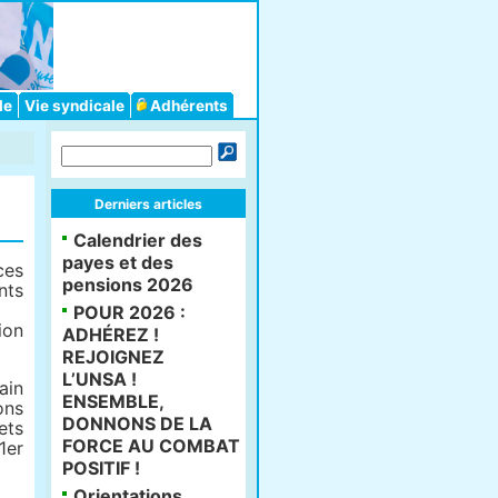
le
Vie syndicale
Adhérents
Derniers articles
Calendrier des
payes et des
ces
pensions 2026
nts
POUR 2026 :
ion
ADHÉREZ !
REJOIGNEZ
L’UNSA !
ain
ENSEMBLE,
ons
DONNONS DE LA
ets
FORCE AU COMBAT
1er
POSITIF !
Orientations