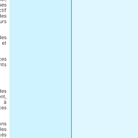
ues
tif
des
urs
des
 et
ces
nts
des
nt,
s à
ces
ons
les
xés