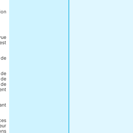
ion
vue
est
 de
 de
 de
 de
ent
ant
ces
eur
ons