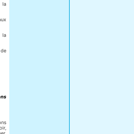
 la
aux
 la
 de
ons
ons
ir,
er,