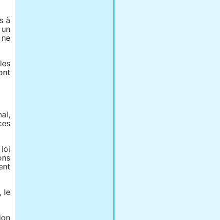
s à
 un
 ne
les
ont
al,
ces
loi
ons
ent
 le
ion