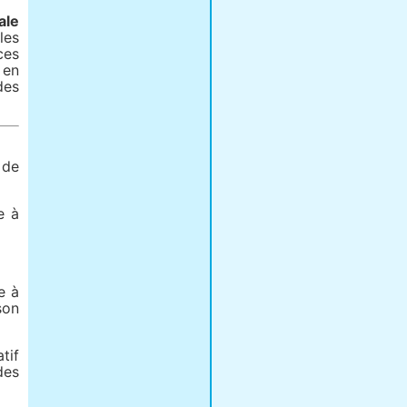
ale
les
ces
 en
des
 de
e à
e à
son
tif
des