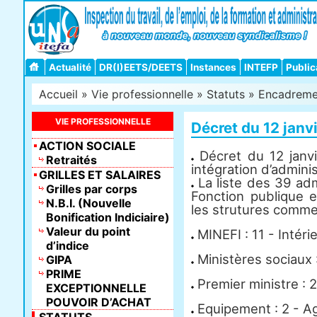
Actualité
DR(I)EETS/DEETS
Instances
INTEFP
Public
Accueil
»
Vie professionnelle
»
Statuts
»
Encadreme
VIE PROFESSIONNELLE
Décret du 12 janv
ACTION SOCIALE
Décret du 12 janvie
Retraités
intégration d’adminis
GRILLES ET SALAIRES
La liste des 39 admi
Grilles par corps
Fonction publique e
N.B.I. (Nouvelle
les strutures comme 
Bonification Indiciaire)
Valeur du point
MINEFI : 11 - Intérie
d’indice
Ministères sociaux :
GIPA
PRIME
Premier ministre : 2
EXCEPTIONNELLE
POUVOIR D’ACHAT
Equipement : 2 - Agr