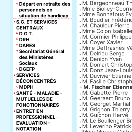
M. Bergeonneau Th
Départ en retraite des
Mme Biolley-Coorn
personnels en
Mme Bonnafous Ev
situation de handicap
M. Boudier Frédéri
S.G. ET SERVICES
M. Chauleur Pierre
CENTRAUX
Mme Colon Isabell
D.G.T.
M. Cormier Philippe
DRH
M. Coyer Xavier
DARES
Mme Deffrasnes Vé
Secrétariat Général
M. Delrieu Serge
des Ministères
M. Denion Yvan
Sociaux
M. Domart Christo
DGEFP
M. Donz Jean-Loui
SERVICES
M. Duvivier Etienne
DÉCONCENTRÉS
M. Fasille Christop
- M. Fischer Etienn
MDPH
M. Gabette Pierre
SANTÉ - MALADIE -
M. Geeraert Bruno
MUTUELLES DE
M. Georget Martial
FONCTIONNAIRES
M. Grignon Thierry
ENTRETIEN
M. Guichon Hervé
PROFESSIONNEL -
M. Le Boullenger B
EVALUATION -
M. Leverino Patrick
NOTATION
Mme Moreau Cathe