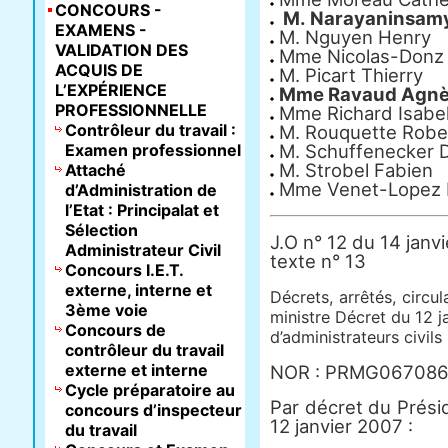
CONCOURS -
M. Narayaninsam
EXAMENS -
M. Nguyen Henry
VALIDATION DES
Mme Nicolas-Donz 
ACQUIS DE
M. Picart Thierry
L’EXPÉRIENCE
Mme Ravaud Agn
PROFESSIONNELLE
Mme Richard Isabel
Contrôleur du travail :
M. Rouquette Robe
Examen professionnel
M. Schuffenecker 
M. Strobel Fabien
Attaché
Mme Venet-Lopez 
d’Administration de
l’Etat : Principalat et
Sélection
J.O n° 12 du 14 janv
Administrateur Civil
texte n° 13
Concours I.E.T.
externe, interne et
Décrets, arrêtés, circu
3ème voie
ministre Décret du 12 j
Concours de
d’administrateurs civils
contrôleur du travail
externe et interne
NOR : PRMG06708
Cycle préparatoire au
Par décret du Prési
concours d’inspecteur
12 janvier 2007 :
du travail