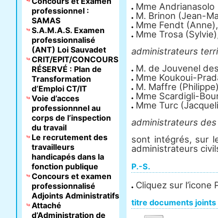
Concours et Examen
Mme Andrianasolo (
professionnel :
M. Brinon (Jean-Mar
SAMAS
Mme Fendt (Anne),
S.A.M.A.S. Examen
Mme Trosa (Sylvie)
professionnalisé
(ANT) Loi Sauvadet
administrateurs terri
CRIT/EPIT/CONCOURS
M. de Jouvenel des 
RÉSERVÉ : Plan de
Mme Koukoui-Prada
Transformation
M. Maffre (Philippe)
d’Emploi CT/IT
Mme Scardigli-Bour
Voie d’acces
Mme Turc (Jacqueli
professionnnel au
corps de l’inspection
administrateurs des
du travail
Le recrutement des
sont intégrés, sur 
travailleurs
administrateurs civil
handicapés dans la
fonction publique
P.-S.
Concours et examen
Cliquez sur l’icone 
professionnalisé
Adjoints Administratifs
titre documents joints
Attaché
d’Administration de