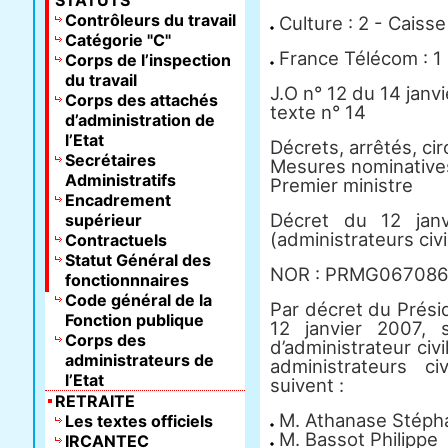
STATUTS
Contrôleurs du travail
Culture : 2 - Caisse
Catégorie "C"
France Télécom : 1
Corps de l’inspection
du travail
J.O n° 12 du 14 janv
Corps des attachés
texte n° 14
d’administration de
l’Etat
Décrets, arrêtés, cir
Secrétaires
Mesures nominative
Administratifs
Premier ministre
Encadrement
Décret du 12 janvi
supérieur
(administrateurs civi
Contractuels
Statut Général des
NOR : PRMG06708
fonctionnnaires
Code général de la
Par décret du Prési
Fonction publique
12 janvier 2007, 
Corps des
d’administrateur civ
administrateurs de
administrateurs c
l’Etat
suivent :
RETRAITE
M. Athanase Stéph
Les textes officiels
M. Bassot Philippe
IRCANTEC