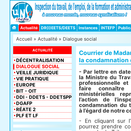
Actualité
DR(I)EETS/DEETS
Instances
INTEFP
Public
Accueil
»
Actualité
»
Dialogue social
ACTUALITÉ
Courrier de Mada
la condamnation 
DÉCENTRALISATION
DIALOGUE SOCIAL
- Par lettre en d
VEILLE JURIDIQUE
la Ministre du Trav
VIE PRATIQUE
professionnelle et
EUROPE
faire connaître 
BIT - OIT
ministérielles re
DDI - DDETS - DDETSPP
l’action de l’ins
DGAFP
condamnation du t
RÉATE 2
à l’égard de notre 
PLF ET LF
- En cliquant sur l
pourrez prendre co