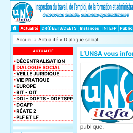
Actualité
DR(I)EETS/DEETS
Instances
INTEFP
Public
Accueil
»
Actualité
»
Dialogue social
ACTUALITÉ
L’UNSA vous inf
DÉCENTRALISATION
DIALOGUE SOCIAL
VEILLE JURIDIQUE
VIE PRATIQUE
EUROPE
BIT - OIT
DDI - DDETS - DDETSPP
DGAFP
RÉATE 2
PLF ET LF
publique.