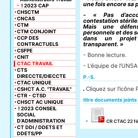
une fois encore sa 
! 2023 CAP
CHSCTM
- « Pas d’acco
CNCAS
contestation stérile
CTM
Mais une défen
CTM CONJOINT
personnels et des s
CCP DES
dans un projet
transparent. »
CONTRACTUELS
CSFPE
- Bonne lecture.
CNIT
CTAC TRAVAIL
- L’équipe de l’UNSA
CTS
DIRECCTE/DIECCTE
P.-S.
CTAC UNIQUE
Cliquez sur l’icône
CSHCT A.C. "TRAVAIL"
CTR - CTSD
titre documents joints
CHSCT AC UNIQUE
! 2023 CONSEIL
SOCIAL
D’ADMINISTRATION
CR CTAC 22 fé
CT DDI / DDETS ET
DDETS/PP