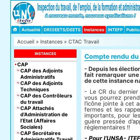
Actualité
DR(I)EETS/DEETS
Instances
INTEFP
Public
Accueil
»
Instances
»
CTAC Travail
INSTANCES
Compte rendu du 
CAP
- Depuis les électi
CAP des Adjoints
fait remarquer une 
Administratifs
de cette instance n
CAP des Adjoints
Techniques
- Le CR du dernier 
CAP des Contrôleurs
vous pourrez prend
du travail
l’icône jointe à cet 
CAP Attachés
fermes et les rapp
d’Administration de
importants, pour le
l’Etat (Affaires
guère pressée d’ap
Sociales)
réglementaires !!
CAP Secrétaires
- Pour l’UNSA- ITEF
Administratifs Travail