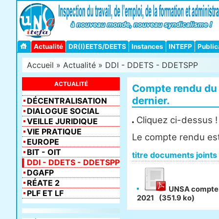
Actualité
DR(I)EETS/DEETS
Instances
INTEFP
Public
Accueil
»
Actualité
»
DDI - DDETS - DDETSPP
ACTUALITÉ
Compte rendu du 
dernier.
DÉCENTRALISATION
DIALOGUE SOCIAL
Cliquez ci-dessus !
VEILLE JURIDIQUE
VIE PRATIQUE
Le compte rendu est 
EUROPE
BIT - OIT
titre documents joints
DDI - DDETS - DDETSPP
DGAFP
RÉATE 2
UNSA compte r
PLF ET LF
2021
(351.9 ko)